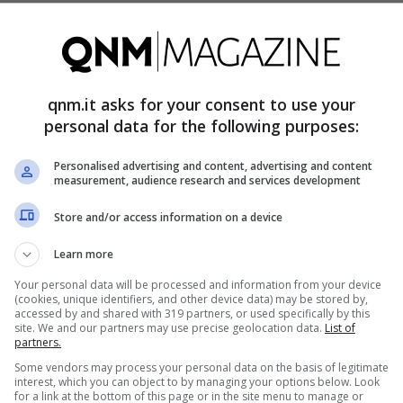
gli alleati hanno promesso di avvicinarsi al
2% del
 Altri no. L’
Italia
, secondo le ultime stime
. Oscilla attorno all’1,5–1,6%. Gli Stati Uniti
qnm.it asks for your consent to use your
ta la narrativa di Trump: l’America paga il conto,
personal data for the following purposes:
Personalised advertising and content, advertising and content
measurement, audience research and services development
a nel dibattito americano. È una formula breve. È
Store and/or access information on a device
le. Quando Washington chiede più contributi, usa
Learn more
nia, Canada, Spagna. Oggi tocca a noi.
Your personal data will be processed and information from your device
(cookies, unique identifiers, and other device data) may be stored by,
accessed by and shared with 319 partners, or used specifically by this
ri e missioni
site. We and our partners may use precise geolocation data.
List of
partners.
Some vendors may process your personal data on the basis of legitimate
a
è presente dove la
NATO
le chiede di essere.
interest, which you can object to by managing your options below. Look
for a link at the bottom of this page or in the site menu to manage or