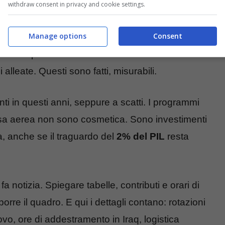
cing. In
KFOR
, in Kosovo, mantiene una presenza
withdraw consent in privacy and cookie settings.
to all’addestramento delle forze locali sotto
Manage options
Consent
uisce alle missioni marittime. Fornisce capacità
 navali. Ospita basi cruciali come
Aviano
e
 alleate. Questi sono fatti, misurabili.
i in questi anni, seppure a scatti. I programmi
ifesa aerea non sono cosmetica. Sono investimenti
lita, anche se il traguardo del
2% del PIL
resta
 fa notizia. Spiegare tabelle, contributi e orari di
orre il quadro. E qui i dettagli contano: rotazioni
ovo, ore di addestramento in Iraq, logistica