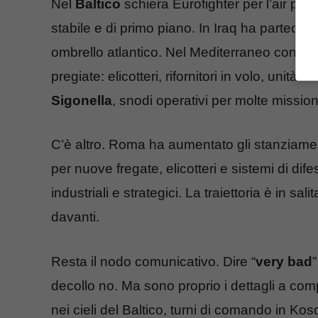
Nel
Baltico
schiera Eurofighter per l’air poli
stabile e di primo piano. In Iraq ha partecipa
ombrello atlantico. Nel Mediterraneo contrib
pregiate: elicotteri, rifornitori in volo, unità
Sigonella
, snodi operativi per molte missioni
C’è altro. Roma ha aumentato gli stanziament
per nuove fregate, elicotteri e sistemi di d
industriali e strategici. La traiettoria è in sa
davanti.
Resta il nodo comunicativo. Dire “
very bad
”
decollo no. Ma sono proprio i dettagli a comp
nei cieli del Baltico, turni di comando in Kos