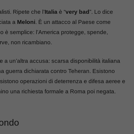
listi. Ripete che l’
Italia
è “
very bad
”. Lo dice
ciata a
Meloni
. È un attacco al Paese come
io è semplice: l’America protegge, spende,
erve, non ricambiano.
 a un’altra accusa: scarsa disponibilità italiana
na guerra dichiarata contro Teheran. Esistono
. Esistono operazioni di deterrenza e difesa aeree e
ichino una richiesta formale a Roma poi negata.
fondo