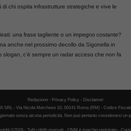
 di chi ospita infrastrutture strategiche e vive le
alleati: una frase tagliente o un impegno costante?
, ma anche nel prossimo decollo da Sigonella in
 lo slogan, c’è sempre un radar acceso che non fa
Redazione
-
Privacy Policy
-
Disclaimer
65 SRL - Via Nicola Marchese 10, 00141 Roma (RM) - Codice Fiscale
giornato senza alcuna periodicità. Non può pertanto considerarsi un pr
right ©2026 - Tutti i diritti riservati - QNM è marchio registrato -
Conta