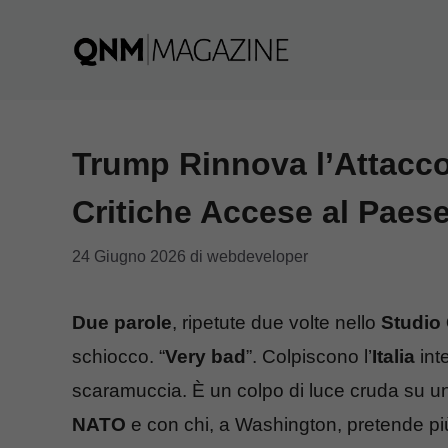
Vai
al
contenuto
Trump Rinnova l’Attacco: 
Critiche Accese al Pae
24 Giugno 2026
di
webdeveloper
Due parole
, ripetute due volte nello
Studio
schiocco. “
Very bad
”. Colpiscono l’
Italia
int
scaramuccia. È un colpo di luce cruda su un
NATO
e con chi, a Washington, pretende pi