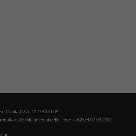
 e Partita I.V.A. 12279101005
odotto editoriale ai sensi della legge n. 62 del 07.03.2001
ttaci