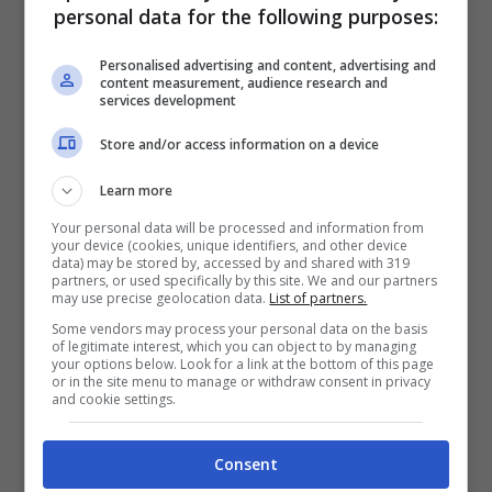
e Donne: ‘Sorriso da ebete, scemo’
personal data for the following purposes:
3 Dicembre 2025
Personalised advertising and content, advertising and
content measurement, audience research and
services development
Store and/or access information on a device
Learn more
Your personal data will be processed and information from
your device (cookies, unique identifiers, and other device
data) may be stored by, accessed by and shared with 319
partners, or used specifically by this site. We and our partners
may use precise geolocation data.
List of partners.
Some vendors may process your personal data on the basis
of legitimate interest, which you can object to by managing
your options below. Look for a link at the bottom of this page
or in the site menu to manage or withdraw consent in privacy
and cookie settings.
Consent
Come sta Barbara d’Urso dopo