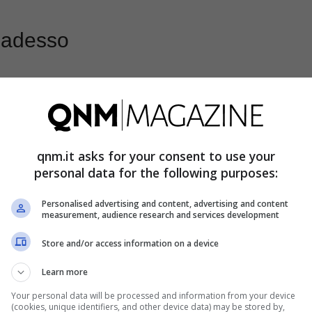
a adesso
, al momento della pubblicazione, l’offerta si
o storico per questo taglio di memoria, secondo il
spendi meno per la stessa dotazione. Non un
 gioco a chi aspetta il momento giusto.
qnm.it asks for your consent to use your
personal data for the following purposes:
 per gli account idonei. È la classica opzione
Personalised advertising and content, advertising and content
measurement, audience research and services development
alla volta”. Per molti è la differenza tra restare
Store and/or access information on a device
tphone 5G che tiene il passo.
Learn more
tà. Foto e video di viaggi, app di lavoro, musica
Your personal data will be processed and information from your device
(cookies, unique identifiers, and other device data) may be stored by,
ellare nulla prima di partire. E se segui il calcio