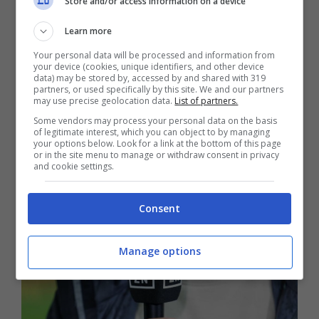
Store and/or access information on a device
Learn more
Your personal data will be processed and information from
your device (cookies, unique identifiers, and other device
data) may be stored by, accessed by and shared with 319
partners, or used specifically by this site. We and our partners
may use precise geolocation data.
List of partners.
Milan in cerca di rinforzi: due nuovi
Some vendors may process your personal data on the basis
of legitimate interest, which you can object to by managing
nomi emergono per l’attacco di Allegri
your options below. Look for a link at the bottom of this page
or in the site menu to manage or withdraw consent in privacy
nel mercato di gennaio
and cookie settings.
3 Dicembre 2025
Consent
Manage options