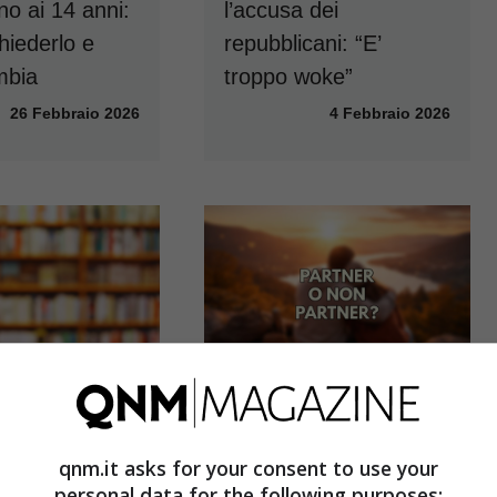
no ai 14 anni:
l’accusa dei
hiederlo e
repubblicani: “E’
mbia
troppo woke”
26 Febbraio 2026
4 Febbraio 2026
a libreria in
Partner, ha senso
qnm.it asks for your consent to use your
una sfida: ecco
usare il termine in una
personal data for the following purposes: