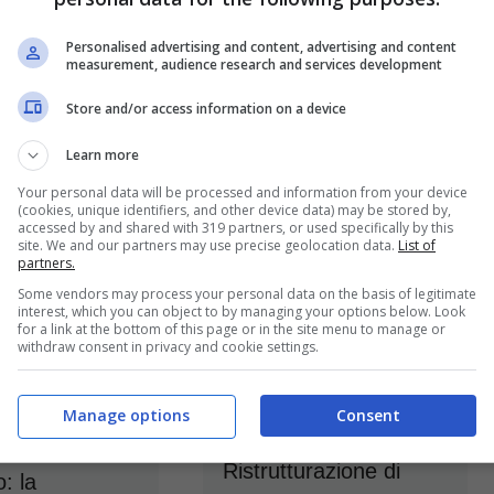
innovativa
relazione nel 2026?
26 Gennaio 2026
12 Gennaio 2026
Personalised advertising and content, advertising and content
measurement, audience research and services development
Store and/or access information on a device
Learn more
Your personal data will be processed and information from your device
(cookies, unique identifiers, and other device data) may be stored by,
accessed by and shared with 319 partners, or used specifically by this
site. We and our partners may use precise geolocation data.
List of
partners.
Some vendors may process your personal data on the basis of legitimate
interest, which you can object to by managing your options below. Look
for a link at the bottom of this page or in the site menu to manage or
withdraw consent in privacy and cookie settings.
Manage options
Consent
nzaghi e Gaia
Ristrutturazione di
o: la