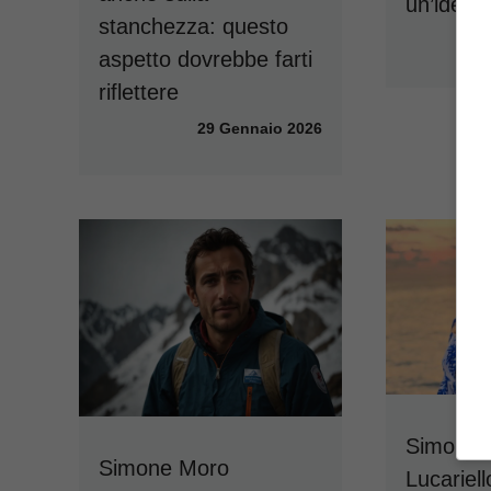
un’idea 
stanchezza: questo
aspetto dovrebbe farti
riflettere
29 Gennaio 2026
Simone I
Simone Moro
Lucariell