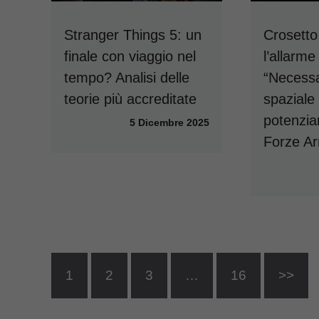
Stranger Things 5: un
Crosetto
finale con viaggio nel
l’allarme
tempo? Analisi delle
“Necessa
teorie più accreditate
spaziale
potenzia
5 Dicembre 2025
Forze A
1
2
3
…
16
>>