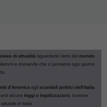
news di attualità
riguardanti i temi del
mondo
 dilemmi e domande che ci poniamo ogni giorno
do.
Uniti d’America
agli
scandali politici dell’Italia
.
danti alcune
leggi o legalizzazioni
, insieme
tuarle in Italia.