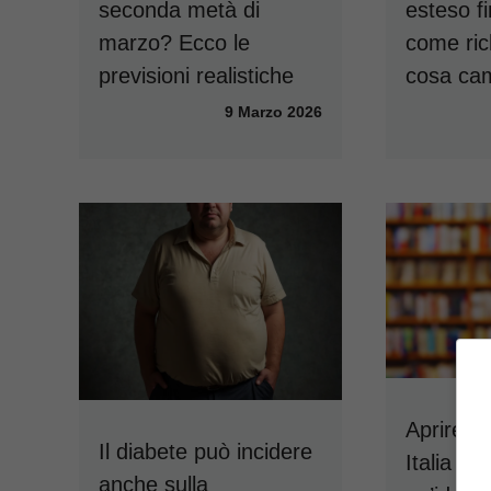
seconda metà di
esteso fi
marzo? Ecco le
come ric
previsioni realistiche
cosa ca
9 Marzo 2026
Aprire un
Il diabete può incidere
Italia è 
anche sulla