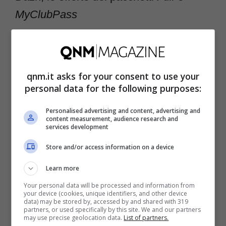
MyClubPass
Poco prima della sesta giornata di Serie A,
probabilmente per rimediare ad un calo degli
qnm.it asks for your consent to use your
abbonamenti, Dazn ha lanciato due promo
personal data for the following purposes:
riguardanti
i pacchetti
Full
e
MyClubPass
.
La prima concerne il piano più popolare, ed
Personalised advertising and content, advertising and
content measurement, audience research and
anche più completo, della piattaforma di
services development
streaming. Il prezzo scontato è di 29,99 euro
Store and/or access information on a device
al mese per 12 mesi di abbonamento, al
Learn more
posto di circa 40 euro. L’offerta è però valida
Your personal data will be processed and information from
your device (cookies, unique identifiers, and other device
solo attraverso la sottoscrizione
data) may be stored by, accessed by and shared with 319
partners, or used specifically by this site. We and our partners
dell’abbonamento annuale a rate
may use precise geolocation data.
List of partners.