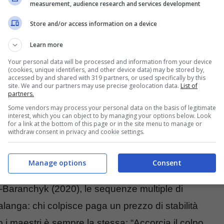
measurement, audience research and services development
contra un “muro” – il busto dell’avversario – quella
, la forza non trova resistenza. Il braccio resta
Store and/or access information on a device
a fuori dalla base d’appoggio. La fisica non fa
Learn more
ne incontro.
Your personal data will be processed and information from your device
(cookies, unique identifiers, and other device data) may be stored by,
accessed by and shared with 319 partners, or used specifically by this
site. We and our partners may use precise geolocation data.
List of
otazione. Piede d’appoggio che resta piantato un
partners.
to lasciato dall’altro. Il risultato può sembrare
Some vendors may process your personal data on the basis of legitimate
interest, which you can object to by managing your options below. Look
bbatte sulle corde, a volte si autocentra con
for a link at the bottom of this page or in the site menu to manage or
withdraw consent in privacy and cookie settings.
 è goffaggine. È meccanica pura.
Manage options
Consent
ne la luce a uno, mentre l’altro finisce seduto,
–Baranchyk (2020), le sequenze multiple di
alanga: chi colpisce paga un prezzo di stabilità
i maestri è sempre la stessa: “Accorcia il colpo,