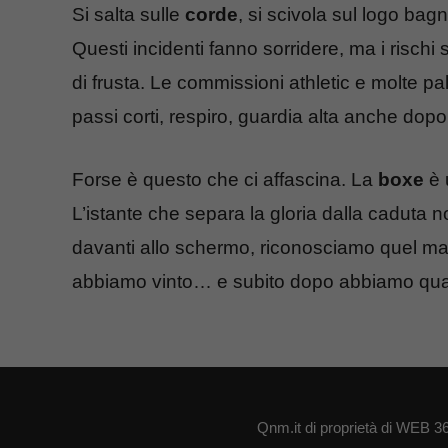
Si salta sulle
corde
, si scivola sul logo bag
Questi incidenti fanno sorridere, ma i rischi s
di frusta. Le commissioni athletic e molte pale
passi corti, respiro, guardia alta anche dop
Forse è questo che ci affascina. La
boxe
è 
L’istante che separa la gloria dalla caduta n
davanti allo schermo, riconosciamo quel marg
abbiamo vinto… e subito dopo abbiamo qua
Qnm.it di proprietà di WEB 3