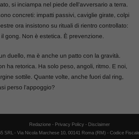
nato, si inciampa nel piede dell’avversario a terra.
ono concreti: impatti passivi, caviglie girate, colpi
stre ora insistono su rituali di rientro controllato:
o il gong. Non è estetica. È prevenzione.
un duello, ma è anche un patto con la gravità.
on ha retorica. Ha solo peso, angoli, ritmo. E noi,
ine sottile. Quante volte, anche fuori dal ring,
si perso l’appoggio?
Redazione
-
Privacy Policy
-
Disclaimer
65 SRL - Via Nicola Marchese 10, 00141 Roma (RM) - Codice Fiscale