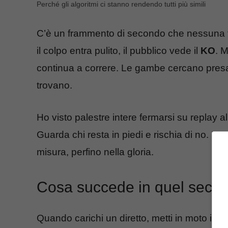
Perché gli algoritmi ci stanno rendendo tutti più simili
C’è un frammento di secondo che nessuna tele
il colpo entra pulito, il pubblico vede il
KO
. M
continua a correre. Le gambe cercano presa.
trovano.
Ho visto palestre intere fermarsi su replay a
Guarda chi resta in piedi e rischia di no. Per
misura, perfino nella gloria.
Cosa succede in quel second
Quando carichi un diretto, metti in moto il co