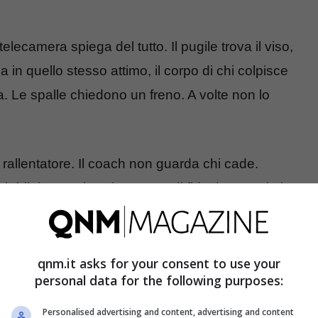
camera spiega del tutto. Il pugile trova il viso,
a in quello stesso attimo, il corpo di chi colpisce
 Le spalle chiedono un freno. A volte non lo
l rallentatore. Il coach non guarda chi cade.
ché il ring punisce l’eccesso di fiducia. Premia la
o invisibile
qnm.it asks for your consent to use your
personal data for the following purposes:
rpo intero. Anca, spalla, piede posteriore. È
Personalised advertising and content, advertising and content