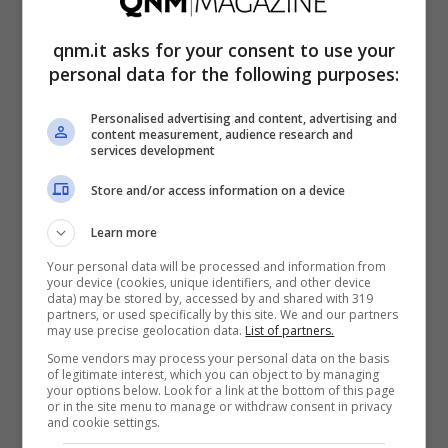
sostenibile, quindi formula leggera e impatto
economico limitato fino a fine stagione. È qui
qnm.it asks for your consent to use your
che il prestito ha senso.
personal data for the following purposes:
Personalised advertising and content, advertising and
La posizione del Liverpool e gli incastri
content measurement, audience research and
services development
L’ostacolo principale è il
Liverpool
. Con
Store and/or access information on a device
Salah
fuori per la Coppa d’Africa, rinunciare
Learn more
a un esterno pronto sarebbe una
Your personal data will be processed and information from
your device (cookies, unique identifiers, and other device
scommessa rischiosa. Da Anfield filtra una
data) may be stored by, accessed by and shared with 319
partners, or used specifically by this site. We and our partners
preferenza per un
trasferimento definitivo
,
may use precise geolocation data.
List of partners.
non per un prestito secco: la classica
Some vendors may process your personal data on the basis
of legitimate interest, which you can object to by managing
distanza tra esigenze sportive e sostenibilità
your options below. Look for a link at the bottom of this page
or in the site menu to manage or withdraw consent in privacy
and cookie settings.
economica. Sullo sfondo si muovono anche