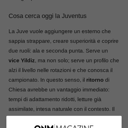
Cosa cerca oggi la Juventus
La Juve vuole aggiungere un esterno che
sappia strappare, creare superiorità e coprire
due ruoli: ala e seconda punta. Serve un
vice Yildiz
, ma non solo; serve un profilo che
alzi il livello nelle rotazioni e che conosca il
campionato. In questo senso, il
ritorno
di
Chiesa avrebbe un vantaggio immediato:
tempi di adattamento ridotti, letture già
assimilate, intesa naturale con il contesto. Il
club ragiona su un
mercato di gennaio