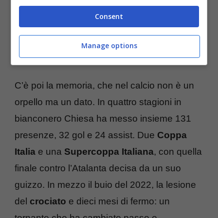
Roma
e
Napoli
, citate come interessate:
Consent
segnali di mercato, non certezze. Ad oggi
non risultano comunicazioni ufficiali dei club
Manage options
coinvolti sui termini o sulle valutazioni.
C’è poi la memoria, che nel calcio non è un
orpello ma un dato. In quattro stagioni in
bianconero Chiesa ha messo insieme 131
presenze, 32 gol e 24 assist. Due
Coppa
Italia
e una
Supercoppa Italiana
, con quella
finale contro l’Atalanta decisa da un suo
guizzo. In mezzo il buio del 2022, la lesione
del
crociato
e dieci mesi di fermo: un
tornante che ha cambiato passo e