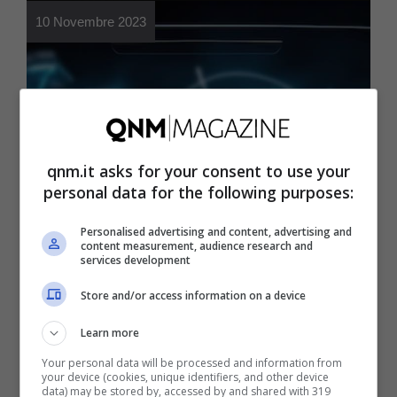
10 Novembre 2023
qnm.it asks for your consent to use your
Motori
personal data for the following purposes:
Vuoi rendere smart la tua
Personalised advertising and content, advertising and
auto? Gli accessori tech
content measurement, audience research and
services development
che non dovrebbero mai
Store and/or access information on a device
mancare
Learn more
Your personal data will be processed and information from
your device (cookies, unique identifiers, and other device
data) may be stored by, accessed by and shared with 319