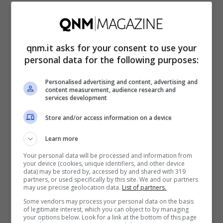
colesterolo
I funghi sono cibi ricchi di fibre solubili e
qnm.it asks for your consent to use your
personal data for the following purposes:
fitosteroli, elementi che contribuiscono a
ridurre i livelli di colesterolo LDL e
Personalised advertising and content, advertising and
content measurement, audience research and
lipoproteine nel sangue. In particolare, lo
services development
shiitake, fungo molto consumato proveniente
Store and/or access information on a device
da Cina e Giappone, è in grado di proteggere
Learn more
il nostro cuore e ridurre il rischio di malattie
Your personal data will be processed and information from
cardiovascolari; il maitake, o grifola, può
your device (cookies, unique identifiers, and other device
data) may be stored by, accessed by and shared with 319
invece influire positivamente sulla pressione
partners, or used specifically by this site. We and our partners
may use precise geolocation data.
List of partners.
sanguigna, contrastando e riducendo il
Some vendors may process your personal data on the basis
of legitimate interest, which you can object to by managing
rischio di sviluppare ipertensione. In
your options below. Look for a link at the bottom of this page