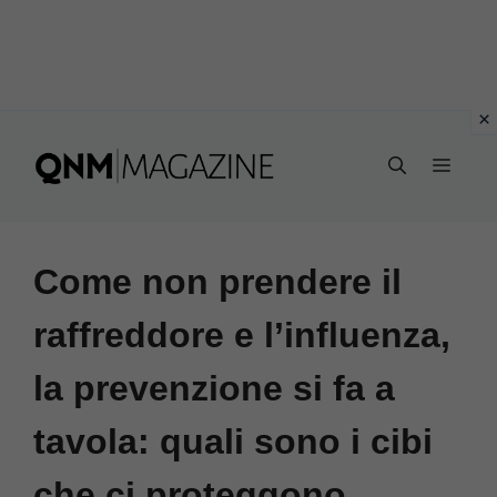
Vai
al
MEN
contenuto
Come non prendere il
raffreddore e l’influenza,
la prevenzione si fa a
tavola: quali sono i cibi
che ci proteggono