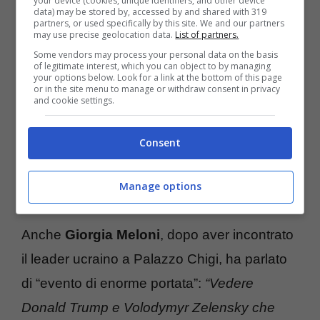
your device (cookies, unique identifiers, and other device
data) may be stored by, accessed by and shared with 319
svolta. L’Ucraina è pronta per un cessate il
partners, or used specifically by this site. We and our partners
may use precise geolocation data.
List of partners.
fuoco incondizionato. Ora tocca al presidente
Some vendors may process your personal data on the basis
of legitimate interest, which you can object to by managing
Putin dimostrare che desidera davvero la
your options below. Look for a link at the bottom of this page
or in the site menu to manage or withdraw consent in privacy
pace”.
and cookie settings.
LEGGI ANCHE –
Papa Francesco, l’ultimo
Consent
abbraccio del mondo: folla e silenzio per il
Manage options
pontefice del popolo
Anche
Giorgia Meloni
, dopo aver incontrato
il leader ucraino a Palazzo Chigi, ha parlato
di “evento di enorme portata”:
“Vedere
Donald Trump e Volodymyr Zelensky che