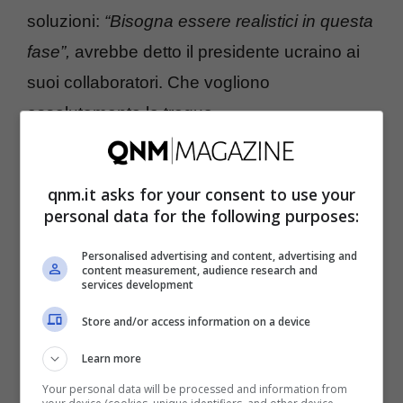
soluzioni:
“Bisogna essere realistici in questa
fase”,
avrebbe detto il presidente ucraino ai
suoi collaboratori. Che vogliono
assolutamente la tregua.
Trump-Zelensky, una tregua sul tavolo
qnm.it asks for your consent to use your
personal data for the following purposes:
La disponibilità ucraina a discutere un
cessate il fuoco incondizionato è stata
Personalised advertising and content, advertising and
content measurement, audience research and
accolta positivamente dagli Stati Uniti ma
services development
anche da tutti i principali partner europei.
Store and/or access information on a device
Emmanuel Macron
, dopo un colloquio
Learn more
bilaterale con Zelensky, si è detto
Your personal data will be processed and information from
soddisfatto:
“Siamo finalmente a un punto di