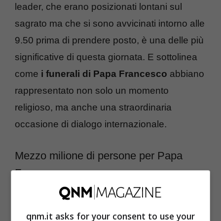
leader, che erano posizionati lontani sul
sagrato ma che si sono avvicinati intorno alle
9.50 prima di prendere posto, è una delle più
significative di questa giornata. E sottolinea
come
i funerali di Papa Francesco
abbiano
rappresentato non solo un momento
religioso, ma anche una straordinaria
occasione di dialogo internazionale.
Mezzo milione di persone per Papa
Francesco
Se sul sagrato erano presenti non meno di
qnm.it asks for your consent to use your
250mila persone
, una vasta maggioranza