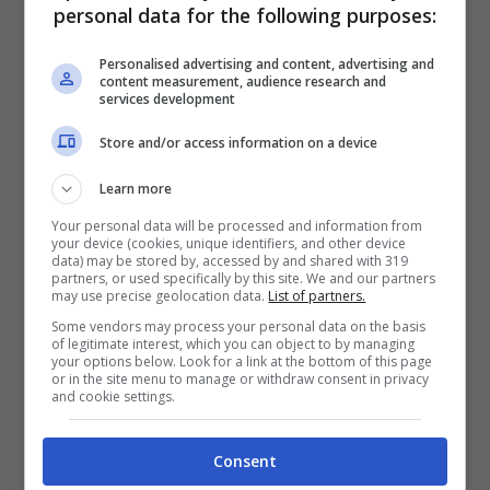
personal data for the following purposes:
lontana dalle aree riservate ai notabili e ai
rappresentanti delle istituzioni giunte da
Personalised advertising and content, advertising and
content measurement, audience research and
services development
mezzo mondo, si calcola che almeno
altrettanti fedeli abbiamo pazientemente fatto
Store and/or access information on a device
la coda per un ultimo saluto all’interno della
Learn more
Basilica, durante l’esposizione del Pontefice.
Your personal data will be processed and information from
your device (cookies, unique identifiers, and other device
data) may be stored by, accessed by and shared with 319
partners, or used specifically by this site. We and our partners
LEGGI ANCHE –
Strage di Erba: respinta
may use precise geolocation data.
List of partners.
la richiesta di revisione del processo,
Some vendors may process your personal data on the basis
of legitimate interest, which you can object to by managing
Olindo e Rosa restano in carcere
your options below. Look for a link at the bottom of this page
or in the site menu to manage or withdraw consent in privacy
and cookie settings.
In tutto non meno di
mezzo milione di
persone.
Cui bisogna aggiungere quelli che
Consent