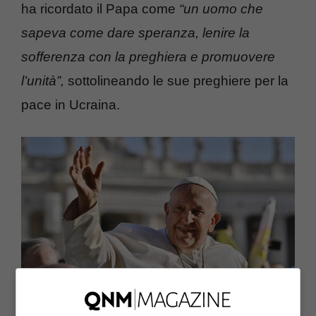
ha ricordato il Papa come
“un uomo che
sapeva come dare speranza, lenire la
sofferenza con la preghiera e promuovere
l’unità”,
sottolineando le sue preghiere per la
pace in Ucraina.