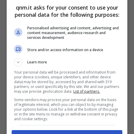
qnm.it asks for your consent to use your
Papa Francesco durante una udienza generale in piazza San
personal data for the following purposes:
Pietro – Credits ANSA (qnm)
Personalised advertising and content, advertising and
AMERICA LATINA
content measurement, audience research and
services development
In Argentina, paese natale di Papa
Francesco, il
Presidente Javier Milei
ha
Store and/or access information on a device
decretato sette giorni di lutto nazionale,
Learn more
definendo il Papa
“una figura unica nella
Your personal data will be processed and information from
your device (cookies, unique identifiers, and other device
storia della nostra nazione e del mondo”.
Il
data) may be stored by, accessed by and shared with 319
partners, or used specifically by this site. We and our partners
Presidente brasiliano Luiz Inácio Lula da
may use precise geolocation data.
List of partners.
Silva
ha affermato che il Papa
“ha cercato
Some vendors may process your personal data on the basis
of legitimate interest, which you can object to by managing
your options below. Look for a link at the bottom of this page
instancabilmente di portare amore dove c’era
or in the site menu to manage or withdraw consent in privacy
and cookie settings.
odio, unità dove c’era discordia”.