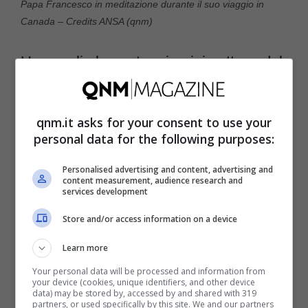
Papa Francesco in meditazione durante il suo viaggio in
Canada – Credits ANSA (qnm)
Una veglia lunga tre giorni, in attesa del
funerale
qnm.it asks for your consent to use your
Da oggi a venerdì la Basilica di San Pietro
personal data for the following purposes:
resterà aperta giorno e notte. I fedeli
potranno vedere da vicino il corpo del Papa.
Personalised advertising and content, advertising and
content measurement, audience research and
services development
L’afflusso previsto è imponente: decine e
decine di migliaia di persone ogni giorno fino
Store and/or access information on a device
a sabato, giorno delle esequie. Maxischermi
Learn more
in piazza, protezione civile mobilitata, piano
Your personal data will be processed and information from
your device (cookies, unique identifiers, and other device
sicurezza attivato dal Viminale. Il corteo
data) may be stored by, accessed by and shared with 319
partners, or used specifically by this site. We and our partners