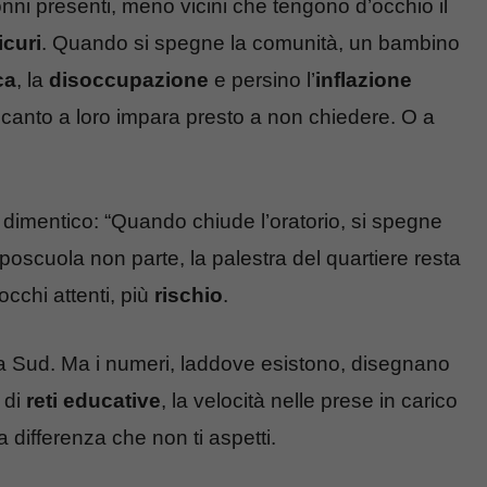
nni presenti, meno vicini che tengono d’occhio il
icuri
. Quando si spegne la comunità, un bambino
ca
, la
disoccupazione
e persino l’
inflazione
ccanto a loro impara presto a non chiedere. O a
dimentico: “Quando chiude l’oratorio, si spegne
oscuola non parte, la palestra del quartiere resta
occhi attenti, più
rischio
.
o a Sud. Ma i numeri, laddove esistono, disegnano
 di
reti educative
, la velocità nelle prese in carico
a differenza che non ti aspetti.