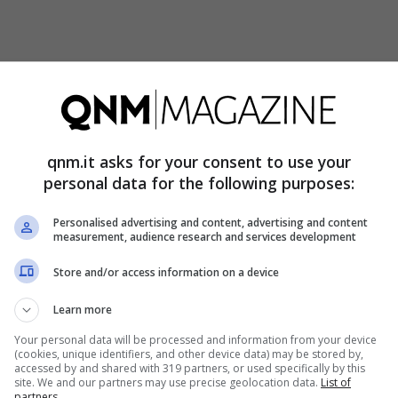
più famiglie con minori rispetto al Centro-Nord.
o quote ridotte della fascia 0-2 (in molte regioni
 Questo lascia genitori soli e bambini senza
qnm.it asks for your consent to use your
one scolastica
resta sopra la media nazionale in
personal data for the following purposes:
rescono i vuoti pomeridiani. I
servizi sociali
Personalised advertising and content, advertising and content
e territori più vasti da coprire. Ne derivano
measurement, audience research and services development
tese che diventano croniche.
Store and/or access information on a device
Learn more
rto solo la mattina è un ostacolo per chi lavora
Your personal data will be processed and information from your device
un invito all’isolamento. Un pediatra di comunità
(cookies, unique identifiers, and other device data) may be stored by,
accessed by and shared with 319 partners, or used specifically by this
ntercettare segnali deboli. Eppure proprio quei
site. We and our partners may use precise geolocation data.
List of
partners.