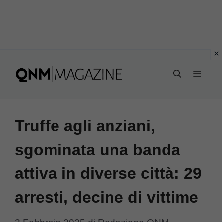
Vai
al
MEN
contenuto
Truffe agli anziani,
sgominata una banda
attiva in diverse città: 29
arresti, decine di vittime