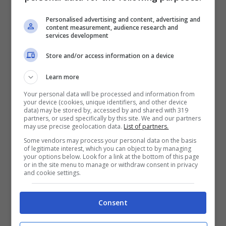
Personalised advertising and content, advertising and
Le intercettazioni
content measurement, audience research and
services development
“Suo figlio sta piangendo come un bambino,
Store and/or access information on a device
ha investito una donna e ora rischia il
Learn more
carcere”,
è una delle frasi intercettate durante
Your personal data will be processed and information from
le indagini. La voce del truffatore modulava il
your device (cookies, unique identifiers, and other device
data) may be stored by, accessed by and shared with 319
partners, or used specifically by this site. We and our partners
tono per generare ansia e convincere la
may use precise geolocation data.
List of partners.
vittima a pagare immediatamente.
Some vendors may process your personal data on the basis
of legitimate interest, which you can object to by managing
your options below. Look for a link at the bottom of this page
or in the site menu to manage or withdraw consent in privacy
LEGGI ANCHE –
Si apre il processo alla
and cookie settings.
“Mantide di Parabiago”: otto imputati
Consent
accusati dell’omicidio di Fabio Ravasio