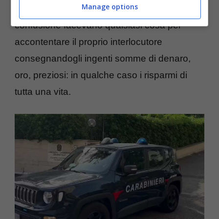
Manage options
In lacrime anche gli anziani che in completa
confusione facevano qualsiasi cosa per
accontentare il proprio interlocutore
consegnandogli ingenti somme di denaro,
oro, preziosi: in qualche caso i risparmi di
tutta una vita.