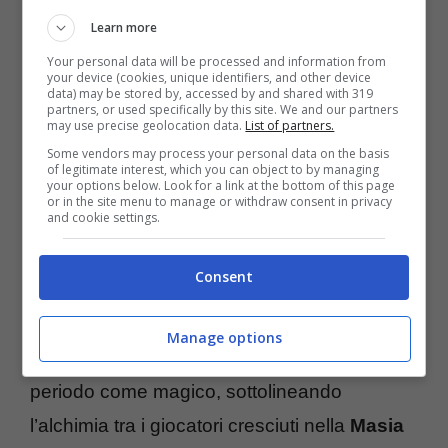
lo ha portato a ideare insieme ad altri
Learn more
collaboratori qualcosa che potesse
Your personal data will be processed and information from
your device (cookies, unique identifiers, and other device
rivoluzionare il modo in cui il calcio viene
data) may be stored by, accessed by and shared with 319
partners, or used specifically by this site. We and our partners
seguito, soprattutto dai più giovani. La
Kings
may use precise geolocation data.
List of partners.
Some vendors may process your personal data on the basis
League
rappresenta quindi non solo una
of legitimate interest, which you can object to by managing
your options below. Look for a link at the bottom of this page
novità nel panorama sportivo ma anche una
or in the site menu to manage or withdraw consent in privacy
and cookie settings.
risposta ad un’esigenza sociale emergente.
Consent
Nell’intervista, Piqué non manca di ricordare i
suoi anni d’oro al Barcellona sotto la guida
Manage options
tecnica di
Pep Guardiola
. Descrive quel
periodo come magico, sottolineando
l’alchimia tra i giocatori cresciuti nella
Masia