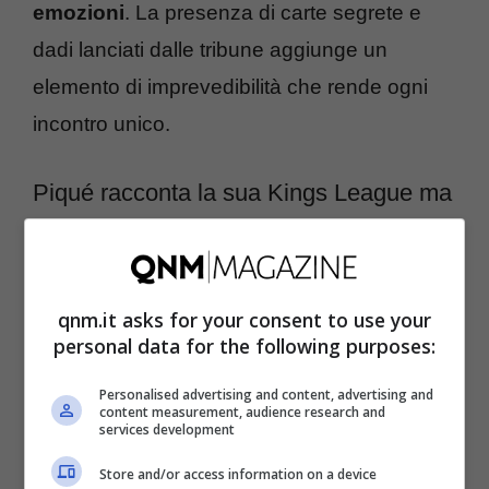
emozioni
. La presenza di carte segrete e
dadi lanciati dalle tribune aggiunge un
elemento di imprevedibilità che rende ogni
incontro unico.
Piqué racconta la sua Kings League ma
anche un retroscena clamoroso sulla
Juve
qnm.it asks for your consent to use your
Piqué riflette sul cambiamento delle abitudini
personal data for the following purposes:
dei consumatori di sport, sottolineando come
Personalised advertising and content, advertising and
anche lui abbia notato una diminuzione
content measurement, audience research and
services development
dell’interesse verso le lunghe trasmissioni
Store and/or access information on a device
calcistiche tradizionali. Questa constatazione