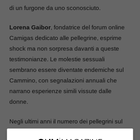
di un furgone da uno sconosciuto.
Lorena Gaibor
, fondatrice del forum online
Camigas dedicato alle pellegrine, esprime
shock ma non sorpresa davanti a queste
testimonianze. Le molestie sessuali
sembrano essere diventate endemiche sul
Cammino, con segnalazioni annuali che
narrano esperienze simili vissute dalle
donne.
Negli ultimi anni il numero dei pellegrini sul
Cammino è notevolmente aumentato,