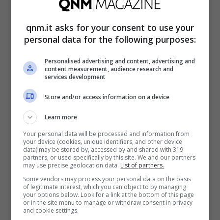
attirando particolarmente le donne. L’anno
scorso oltre
230 mila donne
hanno percorso
qnm.it asks for your consent to use your
il cammino, molte delle quali intraprendendo
personal data for the following purposes:
il viaggio da sole. Questa crescente
Personalised advertising and content, advertising and
content measurement, audience research and
popolarità mette purtroppo in luce anche
services development
l’aumento dei rischi legati alla sicurezza
Store and/or access information on a device
personale.
Learn more
Moleste sul Cammino di Santiago, le
Your personal data will be processed and information from
your device (cookies, unique identifiers, and other device
data) may be stored by, accessed by and shared with 319
testimonianze dirette sono agghiaccianti
partners, or used specifically by this site. We and our partners
may use precise geolocation data.
List of partners.
Rosie
, una giovane donna di 25 anni, ha
Some vendors may process your personal data on the basis
of legitimate interest, which you can object to by managing
your options below. Look for a link at the bottom of this page
vissuto momenti di terrore quando si è
or in the site menu to manage or withdraw consent in privacy
and cookie settings.
trovata faccia a faccia con un uomo senza