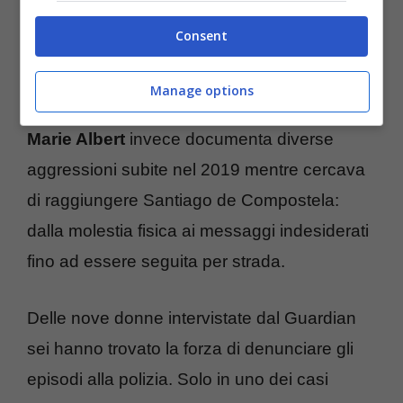
pantaloni che si masturbava mentre la
Consent
guardava lungo un tratto boscoso in
Portogallo. La sua chiamata alla polizia
Manage options
locale è rimasta senza risposta.
Marie Albert
invece documenta diverse
aggressioni subite nel 2019 mentre cercava
di raggiungere Santiago de Compostela:
dalla molestia fisica ai messaggi indesiderati
fino ad essere seguita per strada.
Delle nove donne intervistate dal Guardian
sei hanno trovato la forza di denunciare gli
episodi alla polizia. Solo in uno dei casi