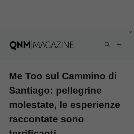
Vai
al
MEN
contenuto
Me Too sul Cammino di
Santiago: pellegrine
molestate, le esperienze
raccontate sono
terrificanti