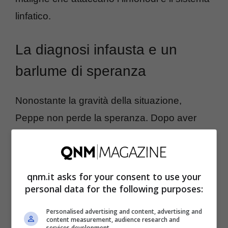
linfatico.
La diagnosi infausta e un
barlume di speranza
Nonostante la gravità della situazione,
Peppe non perde la speranza. Dopo aver
portato i vetrini ad analizzare, riceve una
notizia leggermente confortante: «Dopo dieci
giorni ho avuto risposta: i
linfomi non
qnm.it asks for your consent to use your
Hodgkin
sono per fortuna in forma leggera».
personal data for the following purposes:
Questa scoperta gli permette di intraprendere
Personalised advertising and content, advertising and
content measurement, audience research and
un percorso terapeutico basato sulla
services development