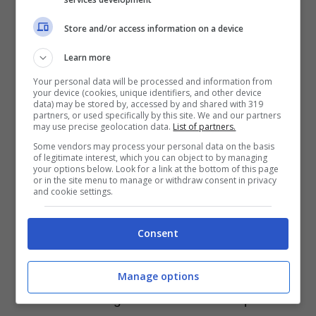
chemioterapia
, previsto per iniziare il
Store and/or access information on a device
martedì successivo all’annuncio. La fede
Learn more
gioca un ruolo cruciale nel sostegno morale
Your personal data will be processed and information from
dell’ex naufrago: «Più grande del Signore
your device (cookies, unique identifiers, and other device
data) may be stored by, accessed by and shared with 319
non c’è nessuno», afferma con convinzione.
partners, or used specifically by this site. We and our partners
may use precise geolocation data.
List of partners.
Some vendors may process your personal data on the basis
Nonostante le difficoltà incontrate lungo
of legitimate interest, which you can object to by managing
your options below. Look for a link at the bottom of this page
questo arduo cammino, Peppe si mostra
or in the site menu to manage or withdraw consent in privacy
and cookie settings.
combattivo e ottimista riguardo al futuro.
Attualmente dichiara di stare bene, sebbene
Consent
abbia dovuto affrontare alcuni giorni
caratterizzati da
febbre alta
. La sua
Manage options
resilienza emerge chiaramente dalle parole