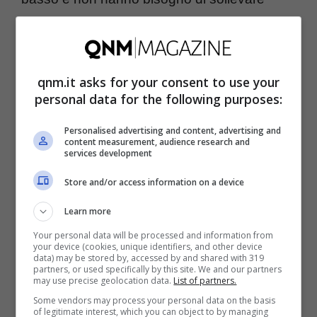
carichi eccessivamente pesanti.
Innanzitutto è
più economico
rispetto alla
qnm.it asks for your consent to use your
sua controparte elettrica. Ciò significa che è
personal data for the following purposes:
una scelta perfetta per le piccole e medie
Personalised advertising and content, advertising and
imprese che hanno budget differenti da
content measurement, audience research and
services development
destinare all’acquisto delle attrezzature.
Store and/or access information on a device
Inoltre richiede
meno manutenzione
, il che
può tradursi in un
risparmio di tempo e di
Learn more
denaro
.
Your personal data will be processed and information from
your device (cookies, unique identifiers, and other device
data) may be stored by, accessed by and shared with 319
partners, or used specifically by this site. We and our partners
Un altro vantaggio del transpallet manuale è
may use precise geolocation data.
List of partners.
Some vendors may process your personal data on the basis
la sua
maneggevolezza
. Grazie alle sue
of legitimate interest, which you can object to by managing