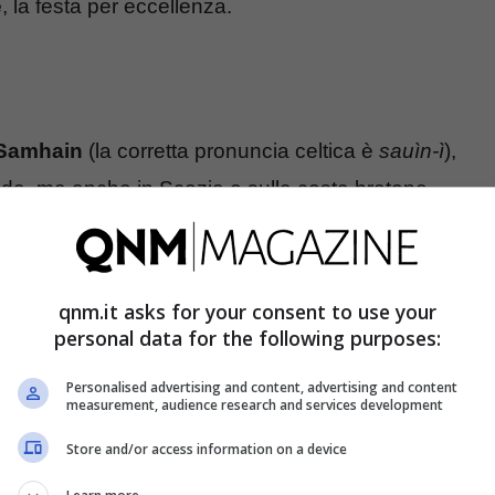
e
, la festa per eccellenza.
Samhain
(la corretta pronuncia celtica è
sauìn-ì
),
landa, ma anche in Scozia e sulla costa bretone
 stagione del raccolto e l’inizio dell’inverno,
o degli spiriti. In realtà i celti chiamavano gli
vegliare sulla famiglia, proteggendone soprattutto i
qnm.it asks for your consent to use your
personal data for the following purposes:
Personalised advertising and content, advertising and content
measurement, audience research and services development
in, udienza fiume per Filippo Turetta che
Store and/or access information on a device