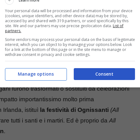
Learn more
tobre, il confine tra il mondo dei vivi e quello dei
Your personal data will be processed and information from your device
i di vagare sulla terra. Per allontanare gli spiriti
(cookies, unique identifiers, and other device data) may be stored by,
accessed by and shared with 319 partners, or used specifically by this
site. We and our partners may use precise geolocation data.
List of
rdoti officiavano riti propiziatori. Ma a tornare
partners.
 stare vicini ai bimbi, di proteggerli e guidarli nel
Some vendors may process your personal data on the basis of legitimate
interest, which you can object to by managing your options below. Look
for a link at the bottom of this page or in the site menu to manage or
withdraw consent in privacy and cookie settings.
gana di Halloween
Manage options
Consent
gani furono trasformati o sostituiti da celebrazioni
 impatto importantissimo molto prima
Irlanda, istituì
la festività di Ognissanti
(All
tutti i santi e i martiri. Ed è proprio da
All
en
.