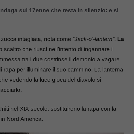
indaga sul 17enne che resta in silenzio: e si
a zucca intagliata, nota come
“Jack-o’-lantern”
.
La
 scaltro che riuscì nell’intento di ingannare il
ommessa tra i due costrinse il demonio a vagare
di rapa per illuminare il suo cammino. La lanterna
e vedendo la luce gioca del diavolo si
acciarlo.
niti nel XIX secolo, sostituirono la rapa con la
 in Nord America.