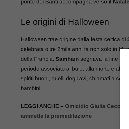
ponte dei Santi accompagna verso
il Natal
Le origini di Halloween
Halloween trae origine dalla festa celtica di
celebrata oltre 2mila anni fa non solo in Ir
della Francia.
Samhain
segnava la fine della
periodo associato al buio, alla morte e al mond
spiriti buoni, quelli degli avi, chiamati a sor
bambini.
LEGGI ANCHE –
Omicidio Giulia Cecchett
ammette la premeditazione