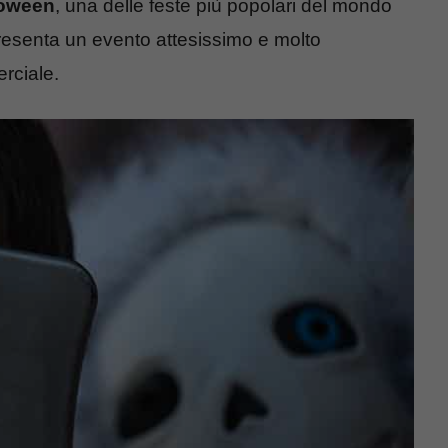
lloween
, una delle feste più popolari del mondo
resenta un evento attesissimo e molto
rciale.