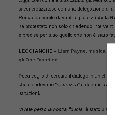
Oggi, così come era accaduto giovedì scors
si concretizzasse con una delegazione di al
Romagna riunite davanti al palazzo
della 
ha protestato non solo chiedendo interventi
e precise per tutto quello che non è stato fat
LEGGI ANCHE –
Liam Payne, musica in l
gli One Direction
Poca voglia di cercare il dialogo in un clima
che chiedevano “
sicurezza
” e denunciavano 
istituzioni.
“Avete perso la nostra fiducia”
è stato uno d