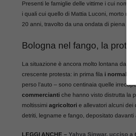
Presenti le famiglie delle vittime i cui nomi 
i quali cui quello di Mattia Luconi, morto nel
20 anni, travolto da una ondata di piena del
Bologna nel fango, la protes
La situazione è ancora molto lontana da un
crescente protesta: in prima fila
i normali ci
perso l’auto – sono centinaia quelle irrecup
commercianti
che hanno visto distrutta la p
moltissimi
agricoltori
e allevatori alcuni dei
detriti, legname e fango, depositato davanti
LEGGI ANCHE –
Yahya Sinwar, ucciso a G