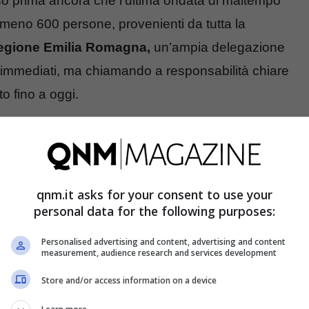
o prima ancora che l’ultima ondata di maltempo
meno 600 persone, provenienti da tutta la
Regione Emilia Romagna,
un’ampia delegazione
 immediati, ma chiamando a responsabilità chiare
to fino a oggi.
utto: parlano Robbie Williams, Simon Cowell e
qnm.it asks for your consent to use your
 di estrema tensione e di rabbia, con i manifestanti
personal data for the following purposes:
il continuo rimpallo di responsabilità tra
Personalised advertising and content, advertising and content
measurement, audience research and services development
Store and/or access information on a device
ei messaggi chiave che risuonava tra i presenti.