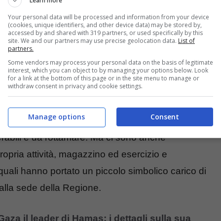
Learn more
sono stati scanditi a gran voce dai manifestanti. Tra
Your personal data will be processed and information from your device
l’alluvione del 2022, e quello di Simone Farinelli,
(cookies, unique identifiers, and other device data) may be stored by,
accessed by and shared with 319 partners, or used specifically by this
 torrente Zena a Botteghino di Zocca.
site. We and our partners may use precise geolocation data.
List of
partners.
Some vendors may process your personal data on the basis of legitimate
ta in regione
interest, which you can object to by managing your options below. Look
for a link at the bottom of this page or in the site menu to manage or
withdraw consent in privacy and cookie settings.
a normalizzazione e si interseca con una
Manage options
Consent
ttadini
, gente che nella migliore delle ipotesi ha
erabili e da rottamare. Ma ci sono anche
ropria attività, magazzino ed esercizio e
 quali hanno portato un piccolo simbolico carico di
 alla sede della Regione.
aza il leader di Hamas: i dettagli sulla sua