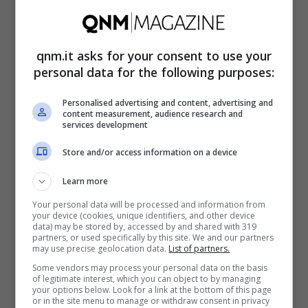
La disinfestazione è l’unica protezione.
Il
qnm.it asks for your consent to use your
‘
vettore’
sono le zanzare, una determinata
personal data for the following purposes:
tipologia trasferisce il virus con una semplice
Personalised advertising and content, advertising and
puntura. Nelle ultime ore il clima caldo e
content measurement, audience research and
services development
umido e le frequenti piogge sono un fattore di
incidenza significativo. Nel frattempo
il
Store and/or access information on a device
comune di Fano
ha distribuito una serie di
Learn more
suggerimenti e linee guida per evitare il
Your personal data will be processed and information from
your device (cookies, unique identifiers, and other device
proliferare di zanzare. E dunque bonificare –
data) may be stored by, accessed by and shared with 319
partners, or used specifically by this site. We and our partners
esistono apposte pastiglie da sciogliere
may use precise geolocation data.
List of partners.
nell’acqua – eventuali ristagni in giardini e
Some vendors may process your personal data on the basis
of legitimate interest, which you can object to by managing
your options below. Look for a link at the bottom of this page
terrazzi.
or in the site menu to manage or withdraw consent in privacy