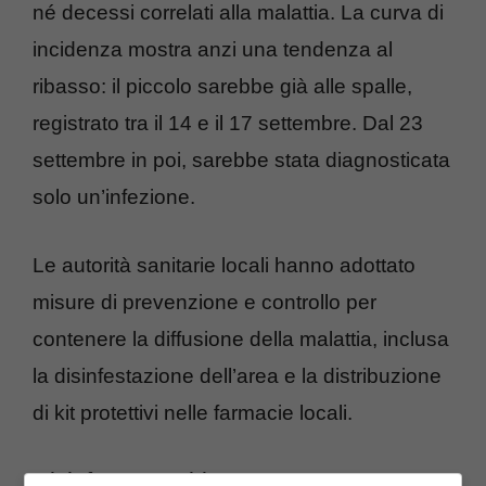
né decessi correlati alla malattia. La curva di
incidenza mostra anzi una tendenza al
ribasso: il piccolo sarebbe già alle spalle,
registrato tra il 14 e il 17 settembre. Dal 23
settembre in poi, sarebbe stata diagnosticata
solo un’infezione.
Le autorità sanitarie locali hanno adottato
misure di prevenzione e controllo per
contenere la diffusione della malattia, inclusa
la disinfestazione dell’area e la distribuzione
di kit protettivi nelle farmacie locali.
Disinfestare subito