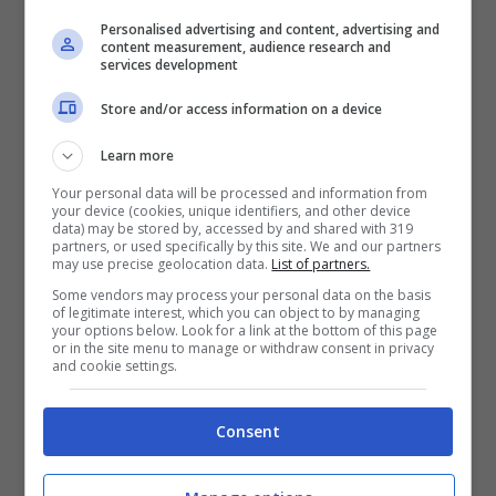
sulla parete. Il dimmer è il telecomando
Personalised advertising and content, advertising and
dell’umore.
content measurement, audience research and
services development
Store and/or access information on a device
Colori: resta nel neutro ma scaldalo. Sabbia,
avorio caldo, grigio talpa, terracotta
Learn more
polverosa, verde salvia. Un vaso in ceramica
Your personal data will be processed and information from
your device (cookies, unique identifiers, and other device
smaltata o una coperta color ruggine
data) may be stored by, accessed by and shared with 319
partners, or used specifically by this site. We and our partners
may use precise geolocation data.
List of partners.
bastano a dare rotondità.
Some vendors may process your personal data on the basis
of legitimate interest, which you can object to by managing
your options below. Look for a link at the bottom of this page
Comfort ambientale: mantieni 19–
21 °C
e
or in the site menu to manage or withdraw consent in privacy
and cookie settings.
umidità 40–60%
per percepire calore senza
appesantire l’aria. Un igrometro da appoggio
Consent
costa poco e cambia la gestione quotidiana.