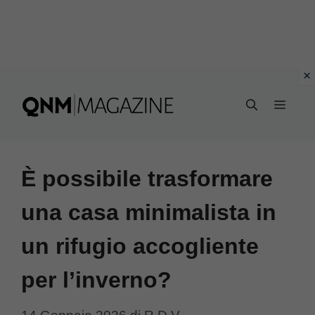
Vai
al
MEN
contenuto
È possibile trasformare
una casa minimalista in
un rifugio accogliente
per l’inverno?