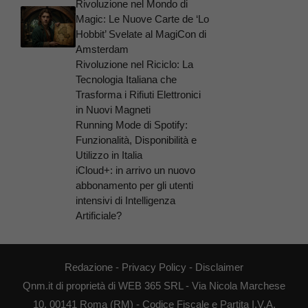
Rivoluzione nel Mondo di
Magic: Le Nuove Carte de ‘Lo
Hobbit’ Svelate al MagiCon di
Amsterdam
Rivoluzione nel Riciclo: La
Tecnologia Italiana che
Trasforma i Rifiuti Elettronici
in Nuovi Magneti
Running Mode di Spotify:
Funzionalità, Disponibilità e
Utilizzo in Italia
iCloud+: in arrivo un nuovo
abbonamento per gli utenti
intensivi di Intelligenza
Artificiale?
Redazione
-
Privacy Policy
-
Disclaimer
Qnm.it di proprietà di WEB 365 SRL - Via Nicola Marchese
10, 00141 Roma (RM) - Codice Fiscale e Partita I.V.A.