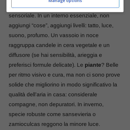
Manage options
Il punto, a metà, è la
stratificazione
sensoriale. In un interno essenziale, non
aggiungi “cose”, aggiungi livelli: tatto, luce,
suono, profumo. Un vassoio in noce
raggruppa candele in cera vegetale e un
diffusore (se hai sensibilità, arieggia e
preferisci formule delicate). Le
piante
? Belle
per ritmo visivo e cura, ma non ci sono prove
solide che migliorino in modo significativo la
qualità dell’aria in casa: considerale
compagne, non depuratori. In inverno,
specie robuste come sansevieria o
zamioculcas reggono la minore luce.