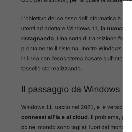
ciclo per Microsoft, per la quale la scadenza
L’obiettivo del colosso dell’informatica è pe
utenti ad adottare Windows 11,
la nuova v
ristagnando
. Una sorta di transizione forz
prontamente il sistema. Inoltre Windows 10
in linea con l’ecosistema basato sull’Intellig
tassello sta realizzando.
Il passaggio da Windows 10
Windows 11, uscito nel 2021, e le versioni 
connessi all’Ia e al cloud
. Il problema, pe
pc nel mondo sono tagliati fuori dal mondo M