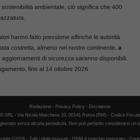
i sostenibilità ambientale, ciò significa che 400
pazzatura.
ri hanno fatto pressione affinché le autorità
tata costretta, almeno nel nostro continente,
a
li aggiornamenti di sicurezza saranno disponibili,
agamento, fino al 14 ottobre 2026
Redazione
-
Privacy Policy
-
Disclaimer
65 SRL - Via Nicola Marchese 10, 00141 Roma (RM) - Codice Fiscale
giornato senza alcuna periodicità. Non può pertanto considerarsi un pr
right ©2026 - Tutti i diritti riservati - QNM è marchio registrato -
Conta