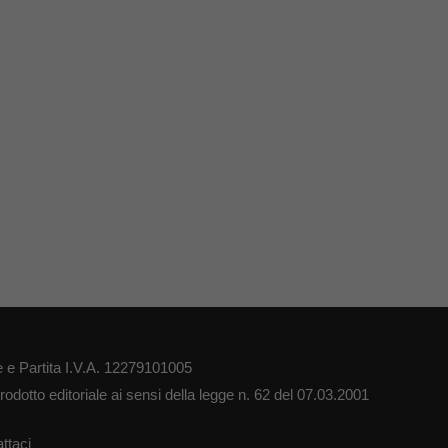
 e Partita I.V.A. 12279101005
odotto editoriale ai sensi della legge n. 62 del 07.03.2001
ttaci