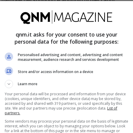
 naturale del supporto è appunto di dieci anni.
rò anche un altro. Microsoft vuole spingere gli
ersione del sistema che al momento starebbe
qnm.it asks for your consent to use your
ata, quindi, che dovrebbe portare ad aggiornare
personal data for the following purposes:
 è ormai considerato obsoleto, non perfettamente
Personalised advertising and content, advertising and content
enza artificiale che Microsoft tassello dopo
measurement, audience research and services development
Store and/or access information on a device
Learn more
 a 11 non è così semplice
Your personal data will be processed and information from your device
(cookies, unique identifiers, and other device data) may be stored by,
accessed by and shared with 319 partners, or used specifically by this
successive,
saranno invece sempre più
site. We and our partners may use precise geolocation data.
List of
partners.
rò, è che al momento qualcosa come 400 milioni di
Some vendors may process your personal data on the basis of legitimate
interest, which you can object to by managing your options below. Look
icrosoft.
for a link at the bottom of this page or in the site menu to manage or