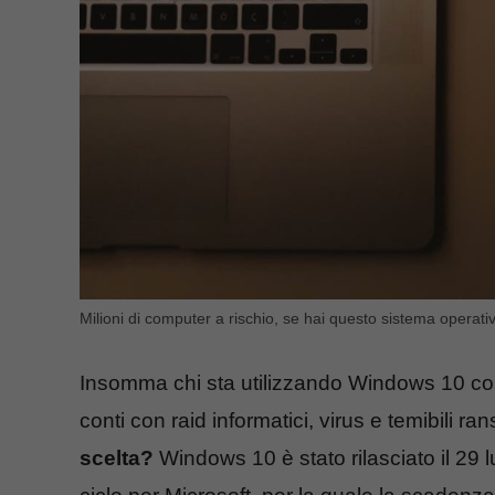
Milioni di computer a rischio, se hai questo sistema operat
Insomma chi sta utilizzando Windows 10 com
conti con raid informatici, virus e temibili 
scelta?
Windows 10 è stato rilasciato il 29 l