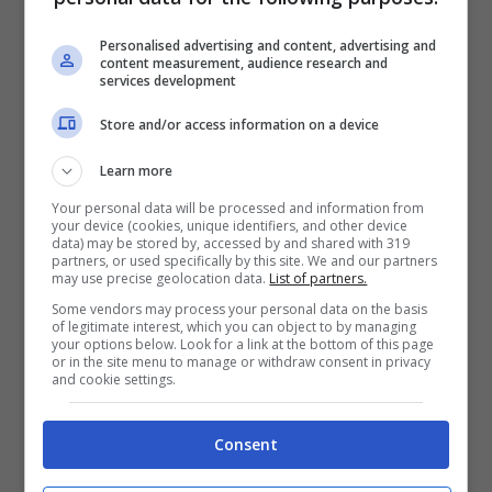
Per prestare l’auto il proprietario dovrà fornire
Personalised advertising and content, advertising and
un documento che autorizza un’altra
content measurement, audience research and
services development
persone a mettersi alla guida del mezzo. Se
Store and/or access information on a device
le Forze dell’ordine dovessero fermare il
veicolo, questo secondo
dovrà mostrare la
Learn more
delega
completa di nome del guidatore,
Your personal data will be processed and information from
your device (cookies, unique identifiers, and other device
numero di targa dell’auto e periodo di tempo
data) may be stored by, accessed by and shared with 319
partners, or used specifically by this site. We and our partners
in cui la macchina viene prestata.
may use precise geolocation data.
List of partners.
Some vendors may process your personal data on the basis
of legitimate interest, which you can object to by managing
your options below. Look for a link at the bottom of this page
or in the site menu to manage or withdraw consent in privacy
and cookie settings.
Consent