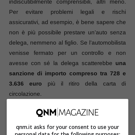
indiscutibilmente comprensibili, altri meno.
Per evitare problemi legali e rischi
assicurativi, ad esempio, è bene sapere che
non è più possibile prestare un’auto senza
delega, nemmeno al figlio. Se l’automobilista
venisse fermato per un controllo e non
avesse con sé la delega scatterebbe
una
sanzione di importo compreso tra 728 e
3.636 euro
più il ritiro della carta di
circolazione.
Serve la delega per prestare l’auto: i
dettagli
qnm.it asks for your consent to use your
personal data for the following purposes: