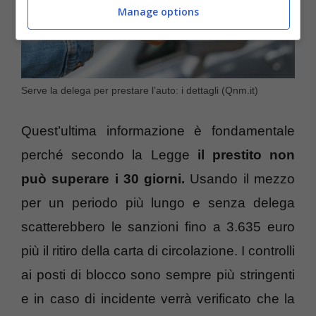
Manage options
Serve la delega per prestare l’auto: i dettagli (Qnm.it)
Quest’ultima informazione è fondamentale
perché secondo la Legge
il prestito non
può superare i 30 giorni.
Usando il mezzo
per un periodo più lungo e senza delega
scatterebbero le sanzioni fino a 3.635 euro
più il ritiro della carta di circolazione. I controlli
ai posti di blocco sono sempre più stringenti
e in caso di incidente verrà verificato che la