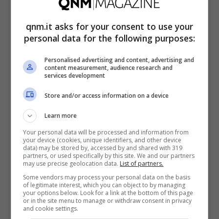
devono essere spesi per i figli.
Il genitore
qnm.it asks for your consent to use your
che usa i soldi per sé rischia grosso
personal data for the following purposes:
penalmente parlando. Commette, infatti, il
Personalised advertising and content, advertising and
reato di appropriazione indebita punibile con
content measurement, audience research and
services development
la reclusione fino a 5 anni e con una
Store and/or access information on a device
sanzione da 3.000 euro (articolo 646 del
Codice Penale). La Corte Costituzionale ha
Learn more
condannato un padre dopo aver appurato
Your personal data will be processed and information from
your device (cookies, unique identifiers, and other device
che questo aveva speso i soldi dell’AUU per
data) may be stored by, accessed by and shared with 319
partners, or used specifically by this site. We and our partners
pagare le bollette o andare a cena fuori e
may use precise geolocation data.
List of partners.
Some vendors may process your personal data on the basis
non per il bene dei figli.
of legitimate interest, which you can object to by managing
your options below. Look for a link at the bottom of this page
or in the site menu to manage or withdraw consent in privacy
and cookie settings.