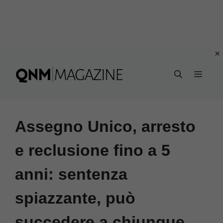
Vai
al
MEN
contenuto
Assegno Unico, arresto
e reclusione fino a 5
anni: sentenza
spiazzante, può
succedere a chiunque