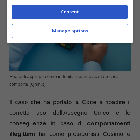
Consent
Manage options
Reato di appropriazione indebita, quando scatta e cosa
comporta (Qnm.it)
Il caso che ha portato la Corte a ribadire il
corretto uso dell’Assegno Unico e le
conseguenze in caso di
comportamenti
illegittimi
ha come protagonisti Cosimo e