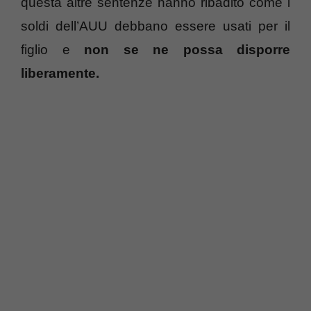
questa altre sentenze hanno ribadito come i
soldi dell’AUU debbano essere usati per il
figlio e
non se ne possa disporre
liberamente.