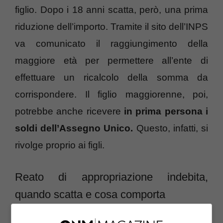
figlio. Dopo i 18 anni scatta, però, una prima
riduzione dell’importo. Tramite il sito dell’INPS
va comunicato il raggiungimento della
maggiore età per permettere all’ente di
effettuare un ricalcolo della somma da
corrispondere. Il figlio maggiorenne, poi,
potrebbe anche ricevere
in prima persona i
soldi dell’Assegno Unico.
Questo, infatti, si
rivolge proprio ai figli.
Reato di appropriazione indebita,
quando scatta e cosa comporta
La regola è chiara, i soldi dell’Assegno Unico