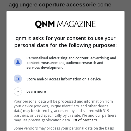
aggiungere
coperture accessorie
come
l’Assistenza stradale, che offre supporto in
caso di guasto o incidente, disponibile 24 ore
su 24 su tutto il territorio, sia in Italia che nella
qnm.it asks for your consent to use your
maggior parte dei Paesi europei.
personal data for the following purposes:
Personalised advertising and content, advertising and
I limiti di velocità
content measurement, audience research and
services development
Chi ha conseguito la patente da poco tempo,
Store and/or access information on a device
è soggetto a
limiti di velocità più bassi
Learn more
rispetto ai
conducenti esperti
. Ad esempio,
Your personal data will be processed and information from
your device (cookies, unique identifiers, and other device
in autostrada, i neopatentati non possono
data) may be stored by, accessed by and shared with 319
partners, or used specifically by this site. We and our partners
superare i 100 km/h, mentre sulle
strade
may use precise geolocation data.
List of partners.
extraurbane principali
il limite è di 90 km/h,
Some vendors may process your personal data on the basis