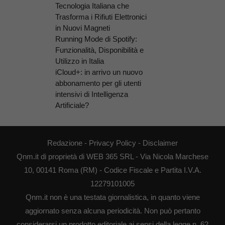
Tecnologia Italiana che
Trasforma i Rifiuti Elettronici
in Nuovi Magneti
Running Mode di Spotify:
Funzionalità, Disponibilità e
Utilizzo in Italia
iCloud+: in arrivo un nuovo
abbonamento per gli utenti
intensivi di Intelligenza
Artificiale?
Redazione
-
Privacy Policy
-
Disclaimer
Qnm.it di proprietà di WEB 365 SRL - Via Nicola Marchese
10, 00141 Roma (RM) - Codice Fiscale e Partita I.V.A.
12279101005
Qnm.it non è una testata giornalistica, in quanto viene
aggiornato senza alcuna periodicità. Non può pertanto
considerarsi un prodotto editoriale ai sensi della legge n. 62