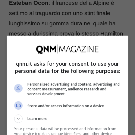
Esteban Ocon
: il francese della Alpine è
settimo al traguardo con uno stint finale
lunghissimo su gomma dura nel quale ha
messo a durissima prova lo stesso Hamilton
avvicinato considerevolmente negli ultimi
giorni. A punti anche il sempre più
qnm.it asks for your consent to use your
sorprendente Kimi Antonelli, con Albon e
personal data for the following purposes:
Bearman. In difficoltà invece Tsunoda, che
Personalised advertising and content, advertising and
rompe l’ala anteriore senza contatti
content measurement, audience research and
services development
apparenti, e Fernando Alonso, costretto al
ritiro per un problema ai freni dopo pochi giri.
Store and/or access information on a device
Learn more
Team radio e strategia: tensione fino
Your personal data will be processed and information from
your device (cookies, unique identifiers, and other device