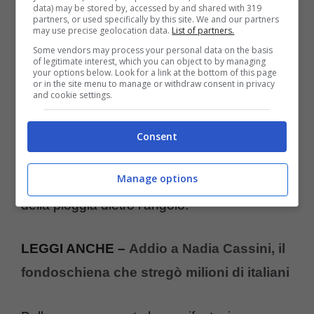
alla fine
data) may be stored by, accessed by and shared with 319
partners, or used specifically by this site. We and our partners
may use precise geolocation data.
List of partners.
La seconda metà di gara è scandita da
Some vendors may process your personal data on the basis
messaggi concitati via radio. Norris,
of legitimate interest, which you can object to by managing
your options below. Look for a link at the bottom of this page
or in the site menu to manage or withdraw consent in privacy
preoccupato per i freni, viene rassicurato dal
and cookie settings.
box ma il pedale continua a “diventare
lungo”. Qualche apprensione anche per il
Consent
meteo perché tutta la gara si disputa su pista
Manage options
asciutta ma con nuvole in aumento e l’ombra
della pioggia dietro l’angolo.
LEGGI ANCHE –
Addio a Nadia Cassini, il
fondoschiena che stregò milioni di italiani