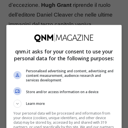
d’eccezione.
Hugh Grant
riprende il ruolo
dell’editore Daniel Cleaver che nelle ultime
immagini del terzo capitolo veniva
sorprendentemente ritrovato vivo dopo una
misteriosa scomparsa nel corso di uno dei
qnm.it asks for your consent to use your
suoi viaggi esotici.
personal data for the following purposes:
LEGGI ANCHE –
Personalised advertising and content, advertising and
content measurement, audience research and
services development
La pellicola esce domani negli USA in
Store and/or access information on a device
occasione del week-end di San Valentino, e
Learn more
sarà in programmazione in Italia a fine mese,
Your personal data will be processed and information from
dal 27 febbraio. La storia ci porta ai giorni
your device (cookies, unique identifiers, and other device
data) may be stored by, accessed by and shared with 319
partners, or used specifically by this site. We and our partners