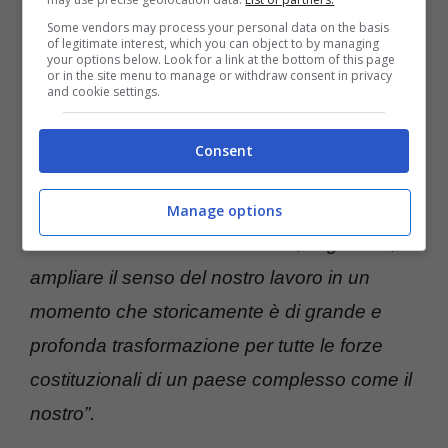
della regina con un brano inedito
Some vendors may process your personal data on the basis
of legitimate interest, which you can object to by managing
your options below. Look for a link at the bottom of this page
Nordio
ha inoltre ribadito il suo rispetto per la
or in the site menu to manage or withdraw consent in privacy
and cookie settings.
magistratura:
“Non si può pensare che un
ministro con trent’anni di esperienza nella
Consent
magistratura voglia minarne l’autonomia. Il
nostro lavoro prosegue insieme, verso
Manage options
un’unica direzione. Velocizzare, migliorare,
ampliare il senso del nostro lavoro in un
momento che storicamente è di grande e
profonda trasformazione per tutte le forze
costituzionali di un paese complesso come il
nostro”.