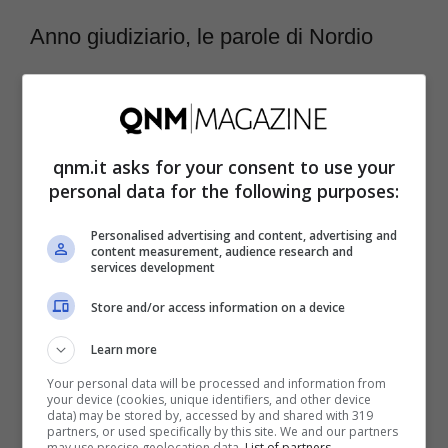
Anno giudiziario, le parole di Nordio
Anche per questo le parole del
ministro
Nordio
erano particolarmente attese. Il
Guardasigilli inizialmente ha cercato di
qnm.it asks for your consent to use your
personal data for the following purposes:
smorzare le tensioni
: “La riforma non ha
l’obiettivo di umiliare la magistratura e
Personalised advertising and content, advertising and
content measurement, audience research and
nemmeno di destrutturarla. È una riforma,
services development
soprattutto tecnica che è diventata
Store and/or access information on a device
necessaria per adeguare la giustizia ai tempi
Learn more
moderni”.
Your personal data will be processed and information from
your device (cookies, unique identifiers, and other device
data) may be stored by, accessed by and shared with 319
LEGGI ANCHE –
Tina Turner, il ritorno
partners, or used specifically by this site. We and our partners
may use precise geolocation data.
List of partners.