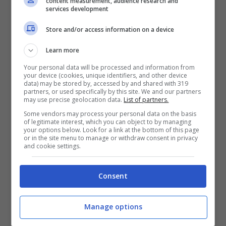
content measurement, audience research and
services development
banco a Parigi
Store and/or access information on a device
Le sue battaglie legali furono lunghe e
Learn more
strazianti, ma Tortora non perse mai la
Your personal data will be processed and information from
your device (cookies, unique identifiers, and other device
dignità, continuando a proclamare la propria
data) may be stored by, accessed by and shared with 319
partners, or used specifically by this site. We and our partners
innocenza. Nel 1986, la Corte d’Appello di
may use precise geolocation data.
List of partners.
Napoli lo assolse con formula piena,
Some vendors may process your personal data on the basis
of legitimate interest, which you can object to by managing
your options below. Look for a link at the bottom of this page
sentenza confermata dalla Cassazione nel
or in the site menu to manage or withdraw consent in privacy
and cookie settings.
1987. Il suo calvario giudiziario durò nel
complesso quasi cinque anni. Si scoprì poi
Consent
che fu tirato dentro le indagini per un caso di
omonimia.
Manage options