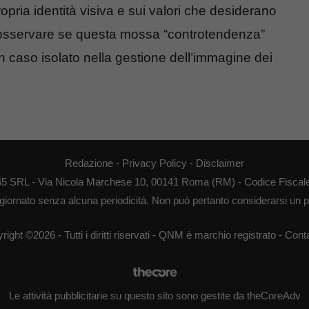
 propria identità visiva e sui valori che desiderano
e osservare se questa mossa “controtendenza”
n caso isolato nella gestione dell’immagine dei
Redazione
-
Privacy Policy
-
Disclaimer
65 SRL - Via Nicola Marchese 10, 00141 Roma (RM) - Codice Fiscale
giornato senza alcuna periodicità. Non può pertanto considerarsi un pr
right ©2026 - Tutti i diritti riservati - QNM è marchio registrato -
Conta
Le attività pubblicitarie su questo sito sono gestite da theCoreAdv