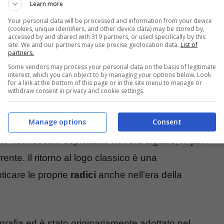
ne sia stata influenzata dal desiderio dei tifosi di
Learn more
cenni ha rappresentato l’identità e i valori del
Your personal data will be processed and information from your device
(cookies, unique identifiers, and other device data) may be stored by,
accessed by and shared with 319 partners, or used specifically by this
site. We and our partners may use precise geolocation data.
List of
partners.
nte (altri club seguiranno
Some vendors may process your personal data on the basis of legitimate
interest, which you can object to by managing your options below. Look
for a link at the bottom of this page or in the site menu to manage or
withdraw consent in privacy and cookie settings.
Manage options
Consent
b europei sembra essere quella di semplificare i
te riconoscibili soprattutto nell’era digitale, l’Ajax
nte. Il ritorno al logo classico è una
nticare le proprie
radici
anche nell’era della
ografia ed è stato originariamente adottato nel