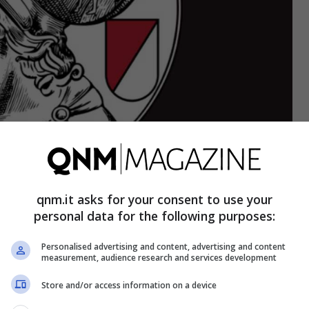
qnm.it asks for your consent to use your
 – qnm.it
personal data for the following purposes:
isione estetica ma rappresenta un vero e proprio
Personalised advertising and content, advertising and content
measurement, audience research and services development
jax
. Questa scelta arriva in concomitanza con il
ub, previsto per il 18 marzo.
Menno Geelen
, CEO
Store and/or access information on a device