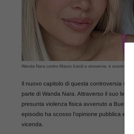
Wanda Nara contro Mauro Icardi e viceversa: è scontro fron
Il nuovo capitolo di questa controversia si 
parte di Wanda Nara. Attraverso il suo legale
presunta violenza fisica avvenuto a Buenos A
episodio ha scosso l’opinione pubblica e ha 
vicenda.