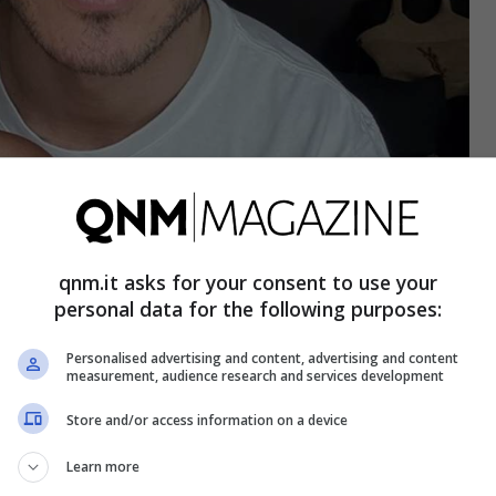
tale – Screenshot Scial – qnm.it
qnm.it asks for your consent to use your
personal data for the following purposes:
apre con una
denuncia per violenza di genere
da
, la showgirl ha portato alla luce un episodio di
Personalised advertising and content, advertising and content
measurement, audience research and services development
ires, davanti alle loro figlie. Questo grave
aggiunto un ulteriore strato di complessità alla
Store and/or access information on a device
Learn more