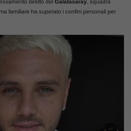
eressamento diretto del
Galatasaray
, squadra
ma familiare ha superato i confini personali per