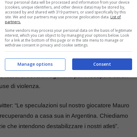
Your personal data will be processed and information from your device
(cookies, unique identifiers, and other device data) may be stored by,
accuse e Maurito Icardi si
accessed by and shared with 319 partners, or used specifically by this
site. We and our partners may use precise geolocation data.
List of
partners.
Some vendors may process your personal data on the basis of legitimate
interest, which you can object to by managing your options below. Look
for a link at the bottom of this page or in the site menu to manage or
il
Galatasaray
ha emesso una dichiarazione
withdraw consent in privacy and cookie settings.
lub ha sottolineato come le speculazioni non
Manage options
Consent
n prestare attenzione a notizie potenzialmente
 Icardi si trova in Argentina per il recupero da un
cuse di violenza.
witter: “Le speculazioni sul nostro giocatore Mauro
 sta recuperando a casa sua in Argentina. Chiediamo
e che intendono destabilizzare i nostri atleti”.