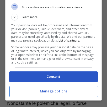
videoludica.
Store and/or access information on a device
La spiegazione potrebbe risiedere nel fatto
Learn more
che i danni chiesti rappresentano soltanto
Your personal data will be processed and information from
your device (cookies, unique identifiers, and other device
una parte del presunto danno subito dalle
data) may be stored by, accessed by and shared with 319
partners, or used specifically by this site. We and our partners
compagnie tra il lancio del gioco a gennaio e
may use precise geolocation data.
List of partners.
Some vendors may process your personal data on the basis
l’avvio della causa legale a settembre dello
of legitimate interest, which you can object to by managing
your options below. Look for a link at the bottom of this page
stesso anno. È plausibile ipotizzare che
or in the site menu to manage or withdraw consent in privacy
and cookie settings.
questa sia solo una prima tranche del
risarcimento richiesto, in attesa dell’esito
Consent
definitivo della causa che potrebbe portare
alla richiesta di ulteriori indennizzi.
Manage options
Nonostante le polemiche legali, o forse