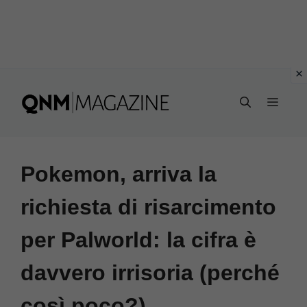
Vai
al
MEN
contenuto
Pokemon, arriva la
richiesta di risarcimento
per Palworld: la cifra è
davvero irrisoria (perché
così poco?)