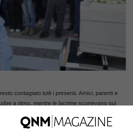
sto contagiato tutti i presenti. Amici, parenti e
dire a ritmo, mentre le lacrime scorrevano sui
toccato profondamente tutti coloro che
ofondo dolore in una celebrazione della vita e