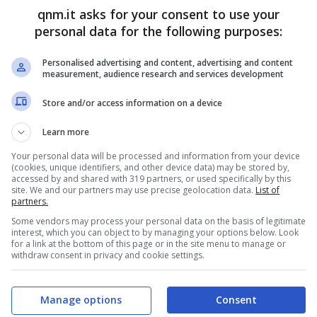
e eredità.
qnm.it asks for your consent to use your
personal data for the following purposes:
ttobre mentre si recava alla scuola agraria Sartor
Personalised advertising and content, advertising and content
pecial azzurra. Una svolta improvvisa da parte di
measurement, audience research and services development
portandolo via troppo presto ai suoi cari e alla
Store and/or access information on a device
i, Kevin coltivava una grande passione per il
Learn more
Your personal data will be processed and information from your device
(cookies, unique identifiers, and other device data) may be stored by,
accessed by and shared with 319 partners, or used specifically by this
ciale con il nipote Kevin
site. We and our partners may use precise geolocation data.
List of
partners.
Some vendors may process your personal data on the basis of legitimate
e attaccamento verso Kevin attraverso una lettera
interest, which you can object to by managing your options below. Look
for a link at the bottom of this page or in the site menu to manage or
withdraw consent in privacy and cookie settings.
rente. Nelle sue parole traspare l’intensità del
sieme a parlare delle aspirazioni future del ragazzo
Manage options
Consent
 la loro comune passione per la musica techno.