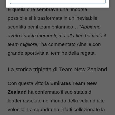
E quella che sembrava una rincorsa
possibile si è trasformata in un’inevitabile
sconfitta per il team britannico… “
Abbiamo
avuto i nostri momenti, ma alla fine ha vinto il
team migliore,”
ha commentato Ainslie con
grande sportività al termine della regata.
La storica tripletta di Team New Zealand
Con questa vittoria
Emirates Team New
Zealand
ha confermato il suo status di
leader assoluto nel mondo della vela ad alte
velocità. La squadra ha infatti collezionato la