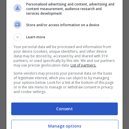
Personalised advertising and content, advertising and
content measurement, audience research and
services development
Per un momento, sembrava quasi che
INEOS Britannia potesse rientrare in gara,
Store and/or access information on a device
ma la rimonta è stata solo un’illusione.
New
Learn more
Zealand
ha subito ripreso il controllo e si è
Your personal data will be processed and information from
your device (cookies, unique identifiers, and other device
allontanato definitivamente non appena il
data) may be stored by, accessed by and shared with 319
partners, or used specifically by this site. We and our partners
vento è sceso arrivando al traguardo in
may use precise geolocation data.
List of partners.
Some vendors may process your personal data on the basis
scioltezza fine con un vantaggio di 500 metri.
of legitimate interest, which you can object to by managing
your options below. Look for a link at the bottom of this page
Una enormità…
or in the site menu to manage or withdraw consent in privacy
and cookie settings.
LEGGI ANCHE –
Yahya Sinwar, ucciso a
Consent
Gaza il leader di Hamas: i dettagli sulla
sua morte
Manage options