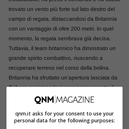
trovato un vento più forte sul lato destro del
campo di regata, distaccandosi da Britannia
con un vantaggio di oltre 200 metri. In quel
momento, la regata sembrava già decisa.
Tuttavia, il team britannico ha dimostrato un
grande spirito combattivo, riuscendo a
recuperare terreno nel corso della bolina.
Britannia ha sfruttato un’apertura lasciata da
Taihoro avvicinandosi progressivamente: il
distacco è passato da 200 metri a 100, poi a
20 e infine a soli 10 metri.
qnm.it asks for your consent to use your
personal data for the following purposes:
La volata finale