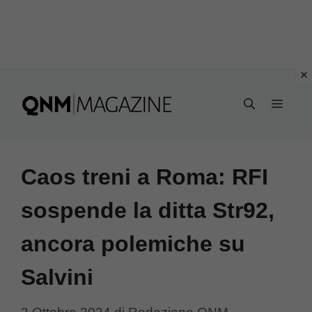
Vai
al
MEN
contenuto
Caos treni a Roma: RFI
sospende la ditta Str92,
ancora polemiche su
Salvini