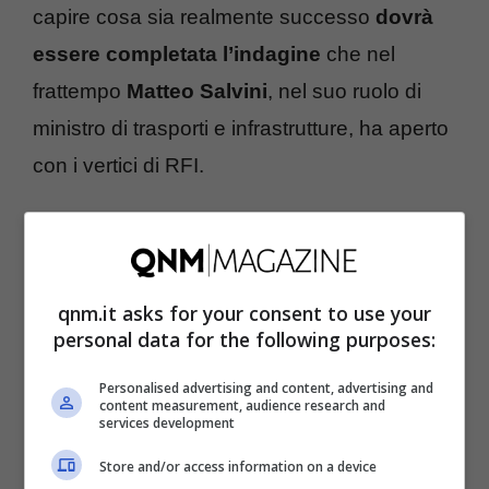
capire cosa sia realmente successo
dovrà
essere completata l’indagine
che nel
frattempo
Matteo Salvini
, nel suo ruolo di
ministro di trasporti e infrastrutture, ha aperto
con i vertici di RFI.
Caos Treni, Salvini sotto accusa
Proprio il ruolo di
Salvini
è stato al centro di
qnm.it asks for your consent to use your
un una
furiosa polemica politica
con una
personal data for the following purposes:
richiesta di dimissioni da parte del
Personalised advertising and content, advertising and
vicepresidente del consiglio da quasi tutti i
content measurement, audience research and
services development
banchi dell’opposizione. Secondo la
Store and/or access information on a device
segretaria del Pd, Elly Schlein il tentativo di