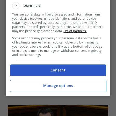
Learn more
Salvini di scaricare le responsabilità su un
Your personal data will be processed and information from
singolo lavoratore sarebbe
‘vigliacco’.
your device (cookies, unique identifiers, and other device
data) may be stored by, accessed by and shared with 319
partners, or used specifically by this site. We and our partners
may use precise geolocation data.
List of partners.
Un punto di vista condiviso dalle principali
Some vendors may process your personal data on the basis
sigle sindacali che parlato di
“gestione
of legitimate interest, which you can object to by managing
your options below. Look for a link at the bottom of this page
inefficiente delle infrastrutture ferroviarie,
or in the site menu to manage or withdraw consent in privacy
and cookie settings.
peggiorata con la liberalizzazione e la
riduzione degli investimenti”.
Sindacati che
Consent
hanno chiesto di assistere agli sviluppi
dell’inchiesta interna non escludendo un
Manage options
ricorso a scioperi e agitazioni.