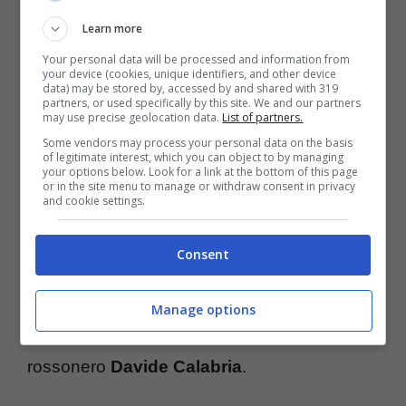
responsabilità soggettive.
Learn more
Your personal data will be processed and information from
Inchiesta Ultras: Milan e Inter, i coinvolti
your device (cookies, unique identifiers, and other device
data) may be stored by, accessed by and shared with 319
partners, or used specifically by this site. We and our partners
may use precise geolocation data.
List of partners.
Tra le figure di spicco coinvolte nell’inchiesta
Some vendors may process your personal data on the basis
emergono anche nomi noti del panorama
of legitimate interest, which you can object to by managing
your options below. Look for a link at the bottom of this page
calcistico milanese. I pm, infatti, potrebbero
or in the site menu to manage or withdraw consent in privacy
and cookie settings.
presto ascoltare come persone informate sui
fatti diversi dirigenti e calciatori di Milan e
Consent
Inter, tra cui l’allenatore nerazzurro
Simone
Inzaghi
, il vicepresidente
Javier Zanetti
, l’ex
Manage options
difensore
Milan Skriniar
e il capitano
rossonero
Davide Calabria
.