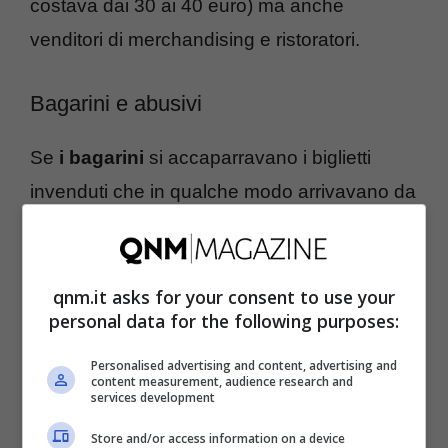
costava dai 30 ai 40 euro) ma anche
venditori di merchandising e ristoratori.
Bagarini e abusivi
Se
i bagarini
si accaparravano i biglietti
invenduti che in qualche modo arrivavano da
concessioni delle società, tutti i rivenditori
pagavano per poter esercitare la loro attività
intorno allo stadio. Un giro d’affari che si
qnm.it asks for your consent to use your
personal data for the following purposes:
appoggiava anche su
minacce, estorsioni e
richieste di ‘protezione’
in un classico
Personalised advertising and content, advertising and
content measurement, audience research and
meccanismo malavitoso del quale ora
services development
andranno spiegate e quantificate le
Store and/or access information on a device