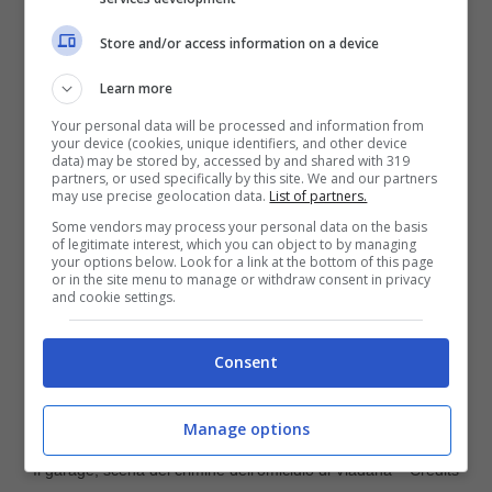
ordine e ripulire la scena cancellando
impronte e macchie di sangue. Una volta a
Store and/or access information on a device
casa ha mangiato e dormito, per andare a
Learn more
scuola il giorno dopo.
Your personal data will be processed and information from
your device (cookies, unique identifiers, and other device
data) may be stored by, accessed by and shared with 319
partners, or used specifically by this site. We and our partners
may use precise geolocation data.
List of partners.
Some vendors may process your personal data on the basis
of legitimate interest, which you can object to by managing
your options below. Look for a link at the bottom of this page
or in the site menu to manage or withdraw consent in privacy
and cookie settings.
Consent
Manage options
Il garage, scena del crimine dell’omicidio di Viadana – Credits