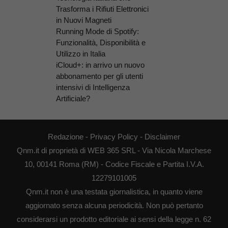
Trasforma i Rifiuti Elettronici
in Nuovi Magneti
Running Mode di Spotify:
Funzionalità, Disponibilità e
Utilizzo in Italia
iCloud+: in arrivo un nuovo
abbonamento per gli utenti
intensivi di Intelligenza
Artificiale?
Redazione
-
Privacy Policy
-
Disclaimer
Qnm.it di proprietà di WEB 365 SRL - Via Nicola Marchese
10, 00141 Roma (RM) - Codice Fiscale e Partita I.V.A.
12279101005
Qnm.it non è una testata giornalistica, in quanto viene
aggiornato senza alcuna periodicità. Non può pertanto
considerarsi un prodotto editoriale ai sensi della legge n. 62