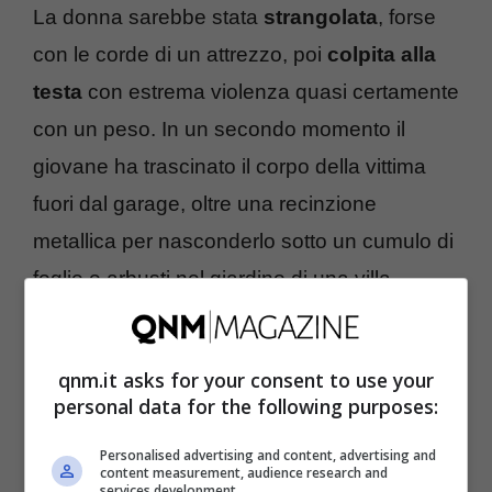
La donna sarebbe stata
strangolata
, forse
con le corde di un attrezzo, poi
colpita alla
testa
con estrema violenza quasi certamente
con un peso. In un secondo momento il
giovane ha trascinato il corpo della vittima
fuori dal garage, oltre una recinzione
metallica per nasconderlo sotto un cumulo di
foglie e arbusti nel giardino di una villa
abbandonata non lontano dalla casa del
ragazzo.
qnm.it asks for your consent to use your
personal data for the following purposes:
Solo in un secondo momento il giovane è
Personalised advertising and content, advertising and
tornato sul luogo del delitto per mettere
content measurement, audience research and
services development