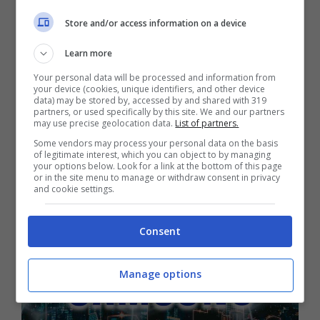
sicurezza ai suoi utenti, si trova ora in una
Store and/or access information on a device
causa iniziata a settembre 2022. Gli utenti
Learn more
sostengono che Samsung non si preoccupa
Your personal data will be processed and information from
your device (cookies, unique identifiers, and other device
dei suoi utenti e che ne stia profilando dati
data) may be stored by, accessed by and shared with 319
partners, or used specifically by this site. We and our partners
senza consenso.
may use precise geolocation data.
List of partners.
Some vendors may process your personal data on the basis
of legitimate interest, which you can object to by managing
your options below. Look for a link at the bottom of this page
or in the site menu to manage or withdraw consent in privacy
and cookie settings.
Consent
Manage options