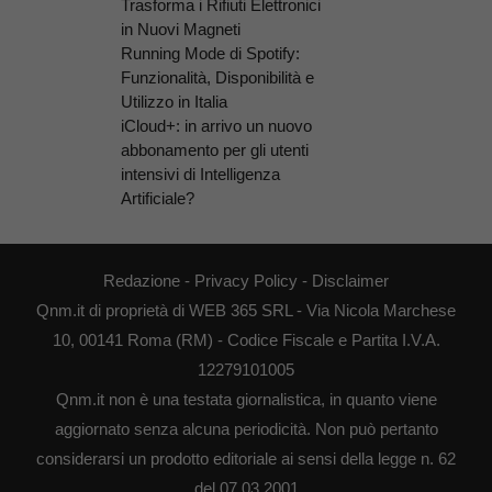
Trasforma i Rifiuti Elettronici
in Nuovi Magneti
Running Mode di Spotify:
Funzionalità, Disponibilità e
Utilizzo in Italia
iCloud+: in arrivo un nuovo
abbonamento per gli utenti
intensivi di Intelligenza
Artificiale?
Redazione
-
Privacy Policy
-
Disclaimer
Qnm.it di proprietà di WEB 365 SRL - Via Nicola Marchese
10, 00141 Roma (RM) - Codice Fiscale e Partita I.V.A.
12279101005
Qnm.it non è una testata giornalistica, in quanto viene
aggiornato senza alcuna periodicità. Non può pertanto
considerarsi un prodotto editoriale ai sensi della legge n. 62
del 07.03.2001