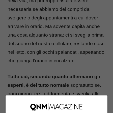
nella vita, ma purtroppo risulta essere
necessaria se abbiamo dei compiti da
svolgere o degli appuntamenti a cui dover
arrivare in orario. Ma sovente capita anche
una cosa alquanto strana: ci si sveglia prima
del suono del nostro cellulare, restando così
nel letto, con gli occhi spalancati, aspettando
che giunga l’orario in cui alzarci.
Tutto ciò, secondo quanto affermano gli
esperti, è del tutto normale
soprattutto se,
ogni giorno, ci si addormenta e sveglia alla
stessa ora. Sappiamo bene che il nostro
corpo, nell’età che va dai 13 ai 60 anni, ha