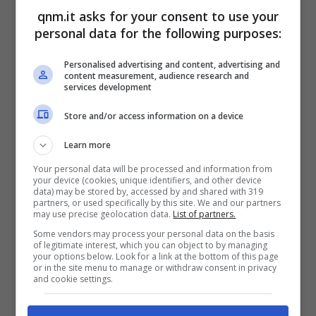
qnm.it asks for your consent to use your
bisogno di dormire almeno tra le 7-8 ore a
personal data for the following purposes:
notte. In caso contrario potremmo avere
un’insufficienza di sonno, ovvero potremmo
Personalised advertising and content, advertising and
content measurement, audience research and
services development
essere sempre stanchi. Se invece si riesce a
mantenere questo ritmo si avrà un riposo
Store and/or access information on a device
perfetto e capiterà di svegliarsi prima della
Learn more
sveglia.
Your personal data will be processed and information from
your device (cookies, unique identifiers, and other device
data) may be stored by, accessed by and shared with 319
partners, or used specifically by this site. We and our partners
may use precise geolocation data.
List of partners.
Some vendors may process your personal data on the basis
of legitimate interest, which you can object to by managing
your options below. Look for a link at the bottom of this page
or in the site menu to manage or withdraw consent in privacy
and cookie settings.