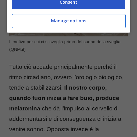
Consent
Manage options
Il motivo per cui ci si sveglia prima del suono della sveglia
(QNM.it)
Tutto ciò accade principalmente perché il
ritmo circadiano, ovvero l’orologio biologico,
tende a stabilizzarsi.
Il nostro corpo,
quando fuori inizia a fare buio, produce
melatonina
che dà l’impulso al cervello di
addormentarsi e di conseguenza ci inizia a
venire sonno. Opposta invece è la