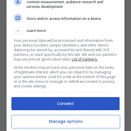
content measurement, audience research and
settimanale Chi.
services development
Store and/or access information on a device
Learn more
Your personal data will be processed and information from
your device (cookies, unique identifiers, and other device
data) may be stored by, accessed by and shared with 319
partners, or used specifically by this site. We and our partners
may use precise geolocation data.
List of partners.
Some vendors may process your personal data on the basis
of legitimate interest, which you can object to by managing
your options below. Look for a link at the bottom of this page
or in the site menu to manage or withdraw consent in privacy
and cookie settings.
Michelle Hunziker sul palco di Striscia – Foto Ansa – QNM.it
Consent
“Carollo è sempre stato un single di ferro,
Manage options
geloso dei propri spazi, della propria intimità,