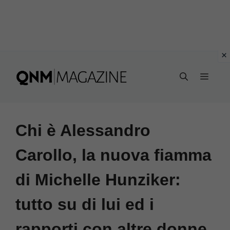
Vai
al
MEN
contenuto
Chi è Alessandro
Carollo, la nuova fiamma
di Michelle Hunziker:
tutto su di lui ed i
rapporti con altre donne