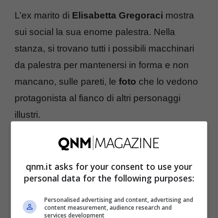
L’ex marito di
Elisabetta Gregoraci
mostra
sui social la sua enome palestra. Nella
stanza, si trovano tutti i possibili macchinari
da palestra per mantenersi in forma e non
mancano, sulle pareti, le
foto
che lo vedono
protagonista al fianco di altri personaggi
illustri.
qnm.it asks for your consent to use your
personal data for the following purposes:
Personalised advertising and content, advertising and
content measurement, audience research and
services development