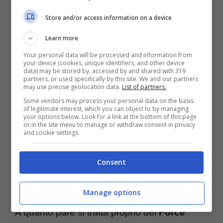
Store and/or access information on a device
Flavio Briatore yacht – (Fonte IG: @briatoreflavio) –
QNM
Learn more
Your personal data will be processed and information from
Briatore si tiene in forma in palestra per poi
your device (cookies, unique identifiers, and other device
data) may be stored by, accessed by and shared with 319
andare a fare un tuffo nelle acque limpide e
partners, or used specifically by this site. We and our partners
may use precise geolocation data.
List of partners.
cristalline della
Costa Smeralda
, mentre
Some vendors may process your personal data on the basis
of legitimate interest, which you can object to by managing
Elisabetta Gregoraci ufficializza la storia
your options below. Look for a link at the bottom of this page
or in the site menu to manage or withdraw consent in privacy
d’amore con il giovane imprenditore
.
and cookie settings.
Il suo locale
Billionaire
a Porto Cervo
Consent
continua ad andare alla grande, ma anche il
suo yacht non scherza.
Manage options
A quanto pare si tratta proprio del
Force