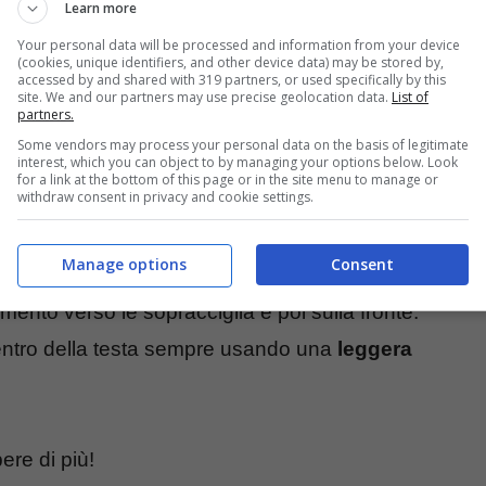
Learn more
i seguire una alimentazione equilibrata e di
Your personal data will be processed and information from your device
(cookies, unique identifiers, and other device data) may be stored by,
accessed by and shared with 319 partners, or used specifically by this
site. We and our partners may use precise geolocation data.
List of
ti faranno ringiovanire!
partners.
Some vendors may process your personal data on the basis of legitimate
interest, which you can object to by managing your options below. Look
for a link at the bottom of this page or in the site menu to manage or
withdraw consent in privacy and cookie settings.
ovimenti circolari
andando prima verso le
Manage options
Consent
 modo drenerai i liquidi.
nto verso le sopracciglia e poi sulla fronte.
entro della testa sempre usando una
leggera
ere di più!