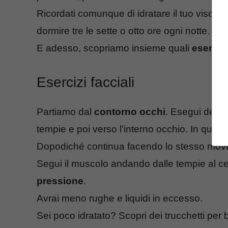
Ricordati comunque di idratare il tuo viso, d
dormire tre le sette o otto ore ogni notte.
E adesso, scopriamo insieme quali
esercizi
Esercizi facciali
Partiamo dal
contorno occhi
. Esegui dei
m
tempie e poi verso l’interno occhio. In questo
Dopodiché continua facendo lo stesso movime
Segui il muscolo andando dalle tempie al c
pressione
.
Avrai meno rughe e liquidi in eccesso.
Sei poco idratato? Scopri dei trucchetti per b