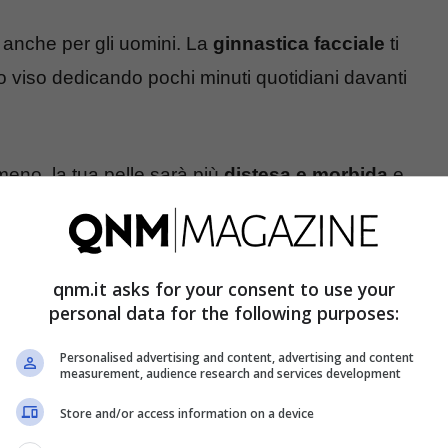
anche per gli uomini. La
ginnastica facciale
ti
uo viso dedicando pochi minuti quotidiani davanti
eno, la tua pelle sarà più
distesa
e
morbida
e
inire maggiormente i tuoi zigomi e la tua
qnm.it asks for your consent to use your
ando meglio i liquidi aumentando la produzione
personal data for the following purposes:
Personalised advertising and content, advertising and content
measurement, audience research and services development
acoli, ma se farai gli esercizi con costanza e
Store and/or access information on a device
.