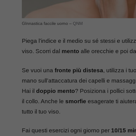
GInnastica faccile uomo –
QNM
Piega l’indice e il medio su sé stessi e utili
viso. Scorri dal
mento
alle orecchie e poi da
Se vuoi una
fronte più distesa
, utilizza i 
mano sull’attaccatura dei capelli e massag
Hai il
doppio mento
? Posiziona i pollici so
il collo. Anche le
smorfie
esagerate ti aiuter
tutto il tuo viso.
Fai questi esercizi ogni giorno per
10/15 mi